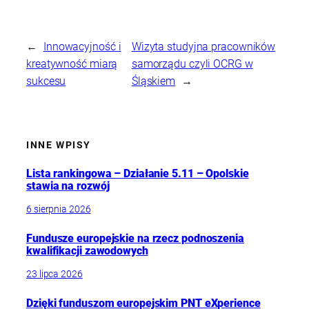
←
Innowacyjność i
Wizyta studyjna pracowników
kreatywność miarą
samorządu czyli OCRG w
sukcesu
Śląskiem
→
INNE WPISY
Lista rankingowa – Działanie 5.11 – Opolskie
stawia na rozwój
6 sierpnia 2026
Fundusze europejskie na rzecz podnoszenia
kwalifikacji zawodowych
23 lipca 2026
Dzięki funduszom europejskim PNT eXperience