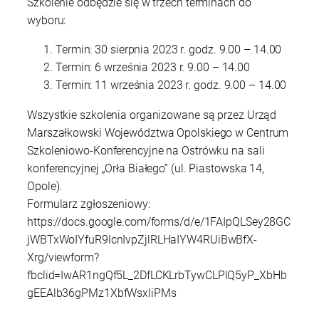
Szkolenie odbędzie się w trzech terminach do
wyboru:
Termin: 30 sierpnia 2023 r. godz. 9.00 – 14.00
Termin: 6 września 2023 r. 9.00 – 14.00
Termin: 11 września 2023 r. godz. 9.00 – 14.00
Wszystkie szkolenia organizowane są przez Urząd
Marszałkowski Województwa Opolskiego w Centrum
Szkoleniowo-Konferencyjne na Ostrówku na sali
konferencyjnej „Orła Białego” (ul. Piastowska 14,
Opole).
Formularz zgłoszeniowy:
https://docs.google.com/forms/d/e/1FAIpQLSey28GC
jWBTxWoIYfuR9lcnIvpZjlRLHaIYW4RUiBwBfX-
Xrg/viewform?
fbclid=IwAR1ngQf5L_2DfLCKLrbTywCLPlQ5yP_XbHb
gEEAlb36gPMz1XbfWsxliPMs