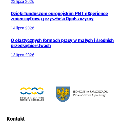
23 lipca 2026
Dzięki funduszom europejskim PNT eXperience
zmieni cyfrową przyszłość Opolszczyzny
14 lipca 2026
O elastycznych formach pracy w małych i średnich
przedsiębiorstwach
13 lipca 2026
Kontakt