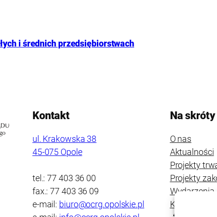
ych i średnich przedsiębiorstwach
Kontakt
Na skróty
ul. Krakowska 38
O nas
45-075 Opole
Aktualności
Projekty trw
tel.: 77 403 36 00
Projekty za
fax.: 77 403 36 09
Wydarzenia
e-mail:
biuro@ocrg.opolskie.pl
Kontakt