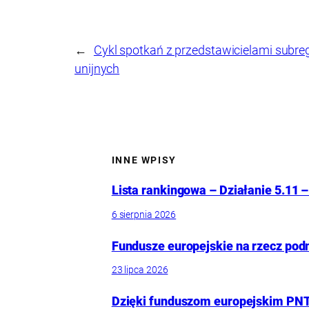
←
Cykl spotkań z przedstawicielami subr
unijnych
INNE WPISY
Lista rankingowa – Działanie 5.11 –
6 sierpnia 2026
Fundusze europejskie na rzecz pod
23 lipca 2026
Dzięki funduszom europejskim PNT