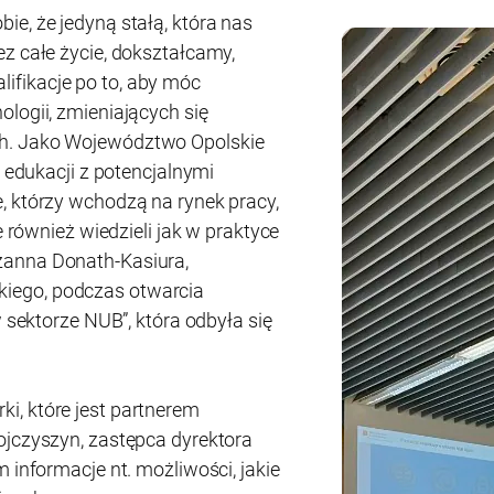
e, że jedyną stałą, która nas
z całe życie, dokształcamy,
fikacje po to, aby móc
logii, zmieniających się
h. Jako Województwo Opolskie
r edukacji z potencjalnymi
, którzy wchodzą na rynek pracy,
e również wiedzieli jak w praktyce
zanna Donath-Kasiura,
iego, podczas otwarcia
w sektorze NUB”, która odbyła się
i, które jest partnerem
ojczyszyn, zastępca dyrektora
 informacje nt. możliwości, jakie