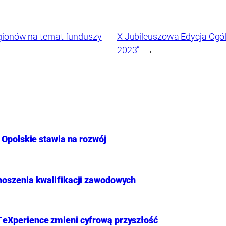
egionów na temat funduszy
X Jubileuszowa Edycja Ogó
2023”
→
 Opolskie stawia na rozwój
noszenia kwalifikacji zawodowych
 eXperience zmieni cyfrową przyszłość