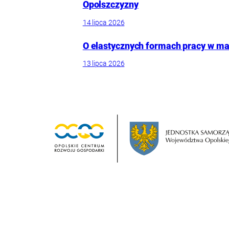
Opolszczyzny
14 lipca 2026
O elastycznych formach pracy w mał
13 lipca 2026