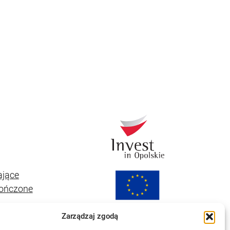
ające
kończone
Zarządzaj zgodą