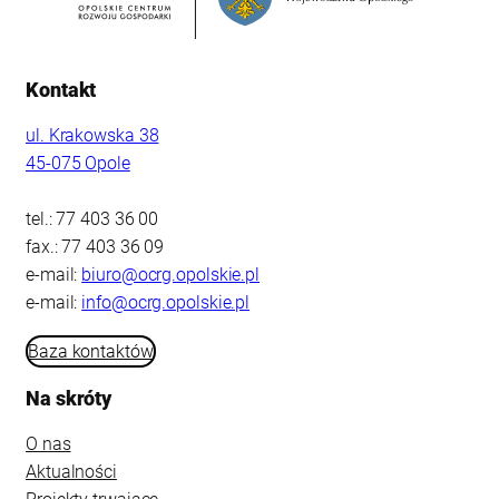
Kontakt
ul. Krakowska 38
45-075 Opole
tel.: 77 403 36 00
fax.: 77 403 36 09
e-mail:
biuro@ocrg.opolskie.pl
e-mail:
info@ocrg.opolskie.pl
Baza kontaktów
Na skróty
O nas
Aktualności