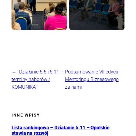
←
Działanie 5.5 i 5.11 –
Podsumowanie VII edycji
terminy naborów /
Mentoringu Biznesowego
KOMUNIKAT
za nami
→
INNE WPISY
Lista rankingowa – Działanie 5.11 – Opolskie
stawia na rozwój