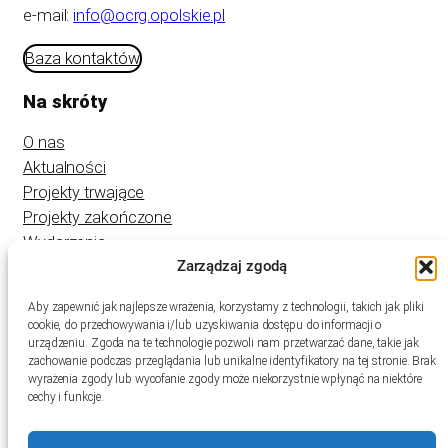
e-mail:
info@ocrg.opolskie.pl
Baza kontaktów
Na skróty
O nas
Aktualności
Projekty trwające
Projekty zakończone
Wydarzenia
Zarządzaj zgodą
Kontakt
Aby zapewnić jak najlepsze wrażenia, korzystamy z technologii, takich jak pliki
cookie, do przechowywania i/lub uzyskiwania dostępu do informacji o
urządzeniu. Zgoda na te technologie pozwoli nam przetwarzać dane, takie jak
zachowanie podczas przeglądania lub unikalne identyfikatory na tej stronie. Brak
wyrażenia zgody lub wycofanie zgody może niekorzystnie wpłynąć na niektóre
cechy i funkcje.