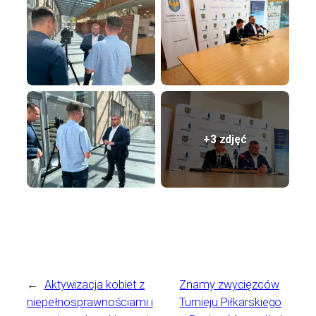
+3 zdjęć
←
Aktywizacja kobiet z
Znamy zwycięzców
niepełnosprawnościami i
Turnieju Piłkarskiego