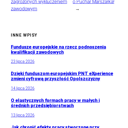
zagrożonych wykluczeniem
o Puchar Marszałka!
zawodowym
→
INNE WPISY
Fundusze europejskie na rzecz podnoszenia
kwalifikacji zawodowych
23 lipca 2026
Dzięki funduszom europejskim PNT eXperience
zmieni cyfrową przyszłość Opolszczyzny
14 lipca 2026
O elastycznych formach pracy w małych i
średnich przedsiębiorstwach
13 lipca 2026
Jak chronić efekty pracy stworzone przy