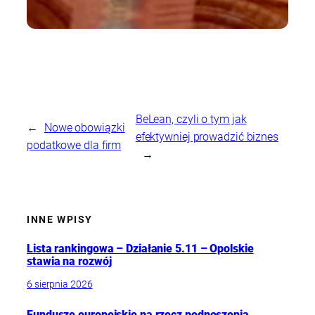
BeLean, czyli o tym jak
←
Nowe obowiązki
efektywniej prowadzić biznes
podatkowe dla firm
→
INNE WPISY
Lista rankingowa – Działanie 5.11 – Opolskie
stawia na rozwój
6 sierpnia 2026
Fundusze europejskie na rzecz podnoszenia