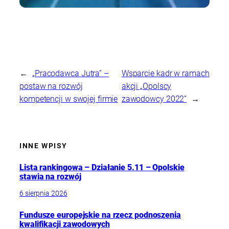
←
„Pracodawca Jutra” –
Wsparcie kadr w ramach
postaw na rozwój
akcji „Opolscy
kompetencji w swojej firmie
zawodowcy 2022”
→
INNE WPISY
Lista rankingowa – Działanie 5.11 – Opolskie
stawia na rozwój
6 sierpnia 2026
Fundusze europejskie na rzecz podnoszenia
kwalifikacji zawodowych