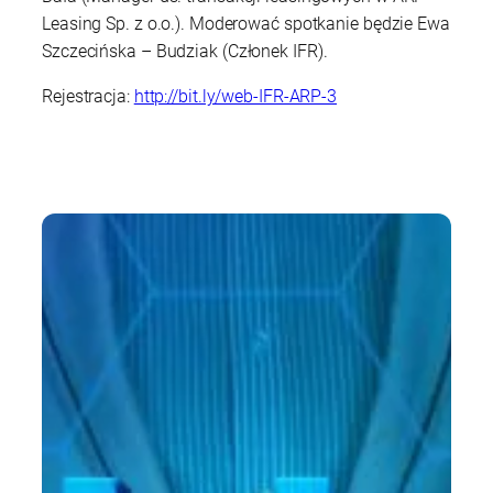
Leasing Sp. z o.o.). Moderować spotkanie będzie Ewa
Szczecińska – Budziak
(Członek IFR).
Rejestracja:
http://bit.ly/web-IFR-ARP-3