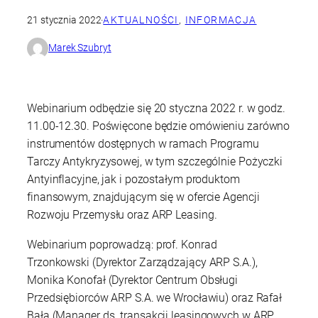
21 stycznia 2022
·
AKTUALNOŚCI
, 
INFORMACJA
Marek Szubryt
Webinarium odbędzie się 20 styczna 2022 r. w godz.
11.00-12.30
. Poświęcone będzie omówieniu zarówno
instrumentów dostępnych w ramach Programu
Tarczy Antykryzysowej, w tym szczególnie Pożyczki
Antyinflacyjne, jak i pozostałym produktom
finansowym, znajdującym się w ofercie Agencji
Rozwoju Przemysłu oraz ARP Leasing.
Webinarium poprowadzą: prof. Konrad
Trzonkowski
(Dyrektor Zarządzający ARP S.A.),
Monika Konofał
(Dyrektor Centrum Obsługi
Przedsiębiorców ARP S.A. we Wrocławiu) oraz Rafał
Bała
(Manager ds. transakcji leasingowych w ARP