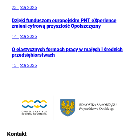
23 lipca 2026
Dzięki funduszom europejskim PNT eXperience
zmieni cyfrową przyszłość Opolszczyzny
14 lipca 2026
O elastycznych formach pracy w małych i średnich
przedsiębiorstwach
13 lipca 2026
Kontakt