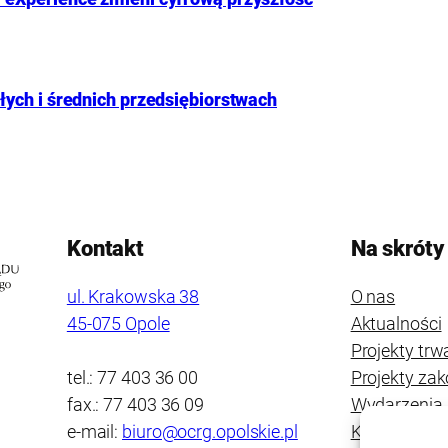
ych i średnich przedsiębiorstwach
Kontakt
Na skróty
ul. Krakowska 38
O nas
45-075 Opole
Aktualności
Projekty trw
tel.: 77 403 36 00
Projekty za
fax.: 77 403 36 09
Wydarzenia
e-mail:
biuro@ocrg.opolskie.pl
Kontakt