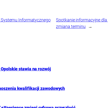
go Systemu Informatycznego
Spotkanie informacyjne dla
zmiana terminu
→
 Opolskie stawia na rozwój
noszenia kwalifikacji zawodowych
 eXperience zmieni cyfrową przyszłość