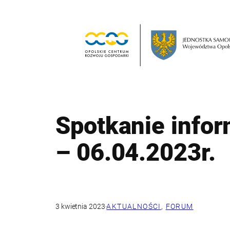
Przejdź
do
treści
Spotkanie infor
– 06.04.2023r.
3 kwietnia 2023
·
AKTUALNOŚCI
, 
FORUM