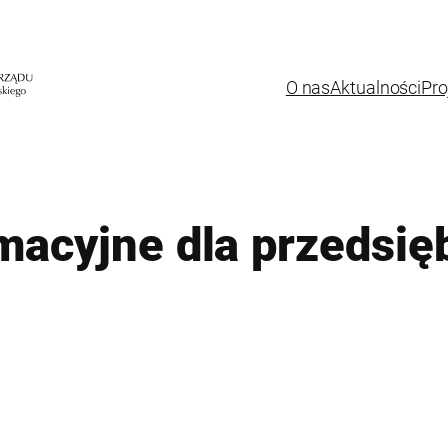
O nas
Aktualności
Pro
macyjne dla przedsię