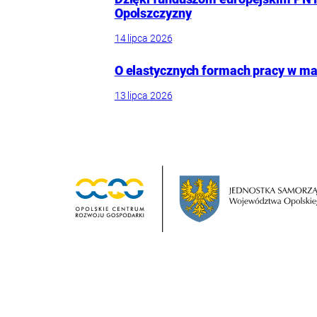
Opolszczyzny
14 lipca 2026
O elastycznych formach pracy w mał
13 lipca 2026