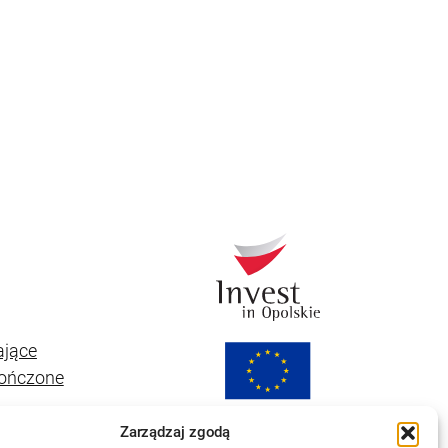
ające
kończone
Zarządzaj zgodą