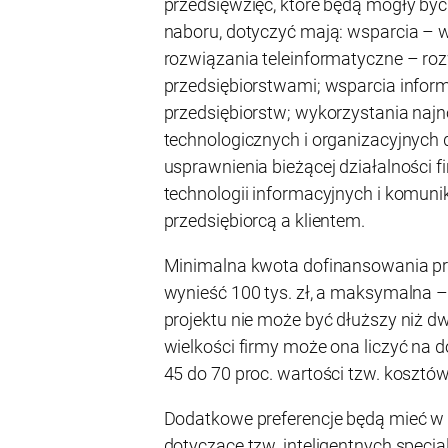
przedsięwzięć, które będą mogły by
naboru, dotyczyć mają: wsparcia – 
rozwiązania teleinformatyczne – ro
przedsiębiorstwami; wsparcia infor
przedsiębiorstw; wykorzystania naj
technologicznych i organizacyjnych 
usprawnienia bieżącej działalności 
technologii informacyjnych i komun
przedsiębiorcą a klientem.
Minimalna kwota dofinansowania pr
wynieść 100 tys. zł, a maksymalna – m
projektu nie może być dłuższy niż dw
wielkości firmy może ona liczyć na
45 do 70 proc. wartości tzw. kosztó
Dodatkowe preferencje będą mieć w 
dotyczące tzw. inteligentnych specja