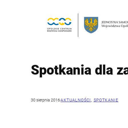
Przejdź
do
treści
Spotkania dla z
30 sierpnia 2016
·
AKTUALNOŚCI
, 
SPOTKANIE