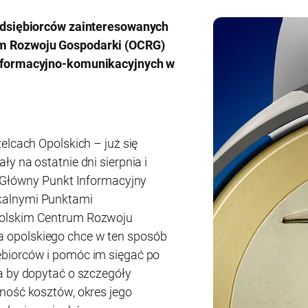
zedsiębiorców zainteresowanych
m Rozwoju Gospodarki (OCRG)
informacyjno-komunikacyjnych w
elcach Opolskich – już się
y na ostatnie dni sierpnia i
e Główny Punkt Informacyjny
kalnymi Punktami
polskim Centrum Rozwoju
 opolskiego chce w ten sposób
biorców i pomóc im sięgać po
a by dopytać o szczegóły
ność kosztów, okres jego