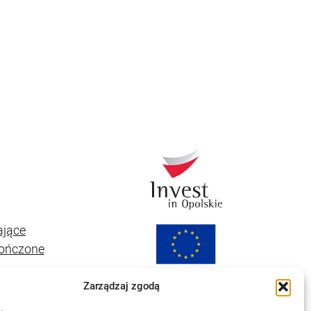
ające
kończone
Zarządzaj zgodą