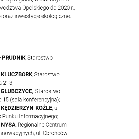
ewództwa Opolskiego do 2020 r.,
 oraz inwestycje ekologiczne.
 – PRUDNIK
, Starostwo
 – KLUCZBORK
, Starostwo
a 213;
– GŁUBCZYCE
, Starostwo
15 (sala konferencyjna);
KĘDZIERZYN-KOŹLE
, ul.
o Punku Informacyjnego;
– NYSA
, Regionalne Centrum
 Innowacyjnych, ul. Obrońców