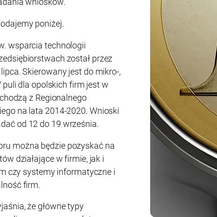
ładania wniosków.
odajemy poniżej.
. wsparcia technologii
edsiębiorstwach został przez
ipca. Skierowany jest do mikro-,
puli dla opolskich firm jest w
pochodzą z Regionalnego
ego na lata 2014-2020. Wnioski
dać od 12 do 19 września.
oru można będzie pozyskać na
w działające w firmie, jak i
tem czy systemy informatyczne i
lność firm.
aśnia, że główne typy