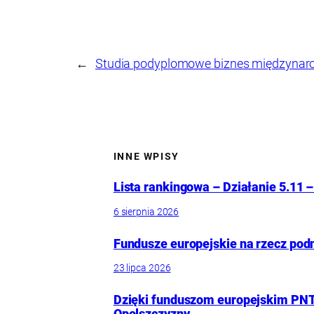
←
Studia podyplomowe biznes międzynar
INNE WPISY
Lista rankingowa – Działanie 5.11 –
6 sierpnia 2026
Fundusze europejskie na rzecz pod
23 lipca 2026
Dzięki funduszom europejskim PNT
Opolszczyzny