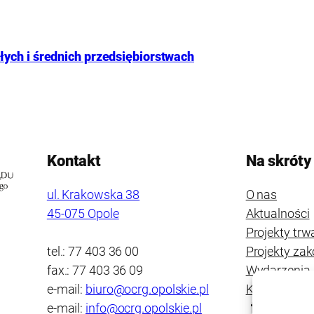
ych i średnich przedsiębiorstwach
Kontakt
Na skróty
ul. Krakowska 38
O nas
45-075 Opole
Aktualności
Projekty trw
tel.: 77 403 36 00
Projekty za
fax.: 77 403 36 09
Wydarzenia
e-mail:
biuro@ocrg.opolskie.pl
Kontakt
e-mail:
info@ocrg.opolskie.pl