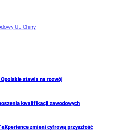
odowy UE-Chiny
 Opolskie stawia na rozwój
noszenia kwalifikacji zawodowych
 eXperience zmieni cyfrową przyszłość