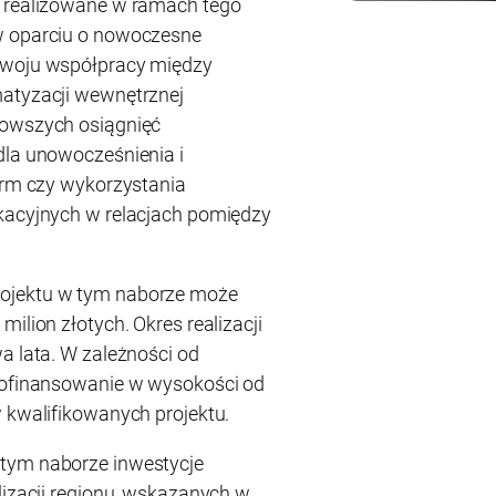
ć realizowane w ramach tego
w oparciu o nowoczesne
zwoju współpracy między
matyzacji wewnętrznej
nowszych osiągnięć
dla unowocześnienia i
firm czy wykorzystania
ikacyjnych w relacjach pomiędzy
ojektu w tym naborze może
ilion złotych. Okres realizacji
a lata. W zależności od
 dofinansowanie w wysokości od
w kwalifikowanych projektu.
tym naborze inwestycje
lizacji regionu, wskazanych w