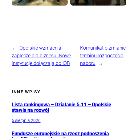
←
Opolskie wzmacnia
Komunikat o zmianie
zaplecze dla biznesu. Nowe
terminu rozpoczęcia
instytucje dołączają do IOB
naboru
→
INNE WPISY
Lista rankingowa – Działanie 5.11 – Opolskie
stawia na rozwój
6 sierpnia 2026
Fundusze europejskie na rzecz podnoszenia