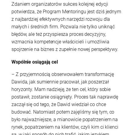
Zdaniem organizatorów sukces kolejnej edycji
potwierdza, że Program Mentoringu jest dziś jednym
z najbardziej efektywnych narzędzi rozwoju dla
małych i średnich firm. Pozwala nie tylko uniknąć
błędów, ale też przyspiesza proces decyzyjny,
wzmacnia kompetencje właścicieli i umożliwia
spojrzenie na biznes z zupełnie nowej perspektywy.
Wspólnie osiągają cel
– Z przyjemnością obserwowałem transformację
Dawida, jak sumiennie pracował, jak poszerzał
horyzonty. Mam nadzieję, że ten cel, który sobie
postawił, zostanie osiągnięty. Proces tak naprawdę
zaczął się od tego, że Dawid wiedział co chce
budować. Natomiast potem zajęliśmy się tym, co
było najważniejsze, a mianowicie popatrzeniem na
rynek, popatrzeniem na klientów, czyli kim ci klienci
są, w jaki sposób do nich trafić, jakim językiem