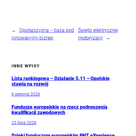
←
Opolszczyzna – baza pod
Święto elektrycznej
innowacyjny biznes
motoryzacji
→
INNE WPISY
Lista rankingowa – Działanie 5.11 – Opolskie
stawia na rozwój
6 sierpnia 2026
Fundusze europejskie na rzecz podnoszenia
kwalifikacji zawodowych
23 lipca 2026
Dzięki funduszom europejskim PNT eXperience