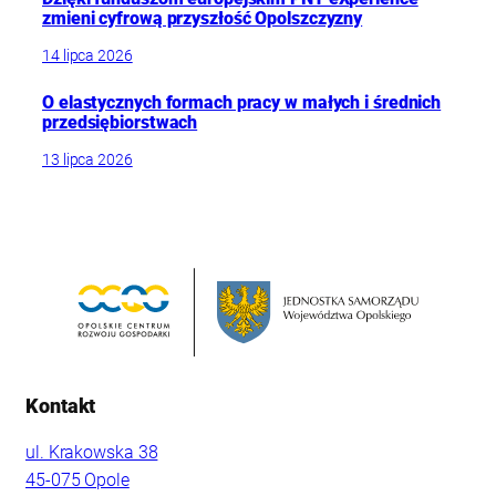
zmieni cyfrową przyszłość Opolszczyzny
14 lipca 2026
O elastycznych formach pracy w małych i średnich
przedsiębiorstwach
13 lipca 2026
Kontakt
ul. Krakowska 38
45-075 Opole