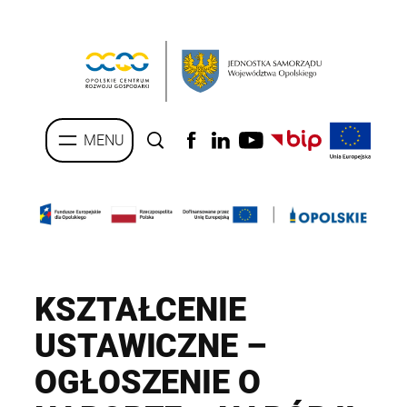
Przejdź
do
treści
KSZTAŁCENIE
USTAWICZNE –
OGŁOSZENIE O