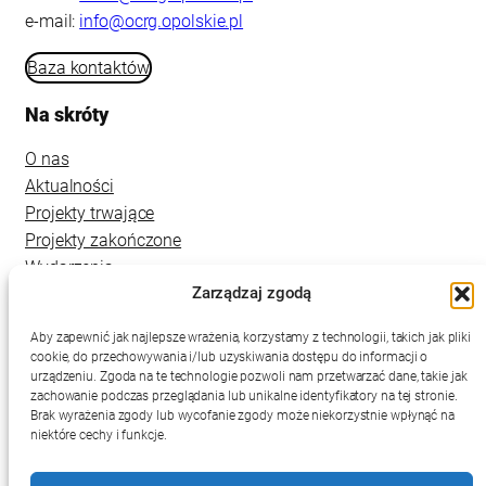
e-mail:
info@ocrg.opolskie.pl
Baza kontaktów
Na skróty
O nas
Aktualności
Projekty trwające
Projekty zakończone
Wydarzenia
Zarządzaj zgodą
Kontakt
Aby zapewnić jak najlepsze wrażenia, korzystamy z technologii, takich jak pliki
cookie, do przechowywania i/lub uzyskiwania dostępu do informacji o
urządzeniu. Zgoda na te technologie pozwoli nam przetwarzać dane, takie jak
zachowanie podczas przeglądania lub unikalne identyfikatory na tej stronie.
Brak wyrażenia zgody lub wycofanie zgody może niekorzystnie wpłynąć na
niektóre cechy i funkcje.