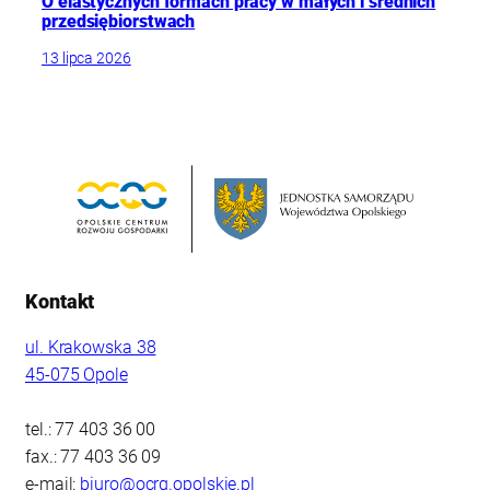
O elastycznych formach pracy w małych i średnich
przedsiębiorstwach
13 lipca 2026
Kontakt
ul. Krakowska 38
45-075 Opole
tel.: 77 403 36 00
fax.: 77 403 36 09
e-mail:
biuro@ocrg.opolskie.pl