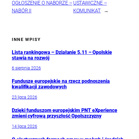
OGŁOSZENIE O NABORZE –
USTAWICZNE –
NABÓR II
KOMUNIKAT
→
INNE WPISY
Lista rankingowa – Działanie 5.11 – Opolskie
stawia na rozwój
6 sierpnia 2026
Fundusze europejskie na rzecz podnoszenia
kwalifikacji zawodowych
23 lipca 2026
Dzięki funduszom europejskim PNT eXperience
zmieni cyfrową przyszłość Opolszczyzny
14 lipca 2026