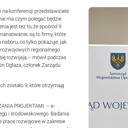
i na konferencji przedstawiciele
nie ma czym polegać będzie
ia jest też to, że spośród 9
inansowanie, są to firmy, które
 naboru, co tylko pokazuje, jak
-rozwojowych regionalnego
 się rozwijają – mówił podczas
on Ogłaza, członek Zarządu
h zostało 9, które otrzymają
ANIA PROJEKTAMI – e-
ego i środowiskowego. Badania
e prace rozwojowe w zakresie