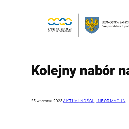
Przejdź
do
treści
Kolejny nabór 
25 września 2023
·
AKTUALNOŚCI
, 
INFORMACJA