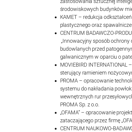
zastosowania sztucznej intelig
środowiskowych budynków mie
KAMET – redukcja odkształceń
plastycznego oraz spawalnicze
CENTRUM BADAWCZO-PRODUK
„Innowacyjny sposób ochrony
budowlanych przed patogenny
galwanicznym w oparciu o pate
MOVIEBIRD INTERNATIONAL – 
sterujący ramieniem nożyco
PROMA – opracowanie technol
systemu do nakładania powłok
wewnętrznych rur przesyłowych
PROMA Sp. z o.o.
„OFAMA” – opracowanie projek
zataczającego przez firmę „OFA
CENTRUM NAUKOWO-BADAWCZE