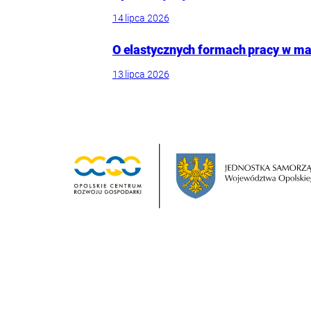
14 lipca 2026
O elastycznych formach pracy w mał
13 lipca 2026