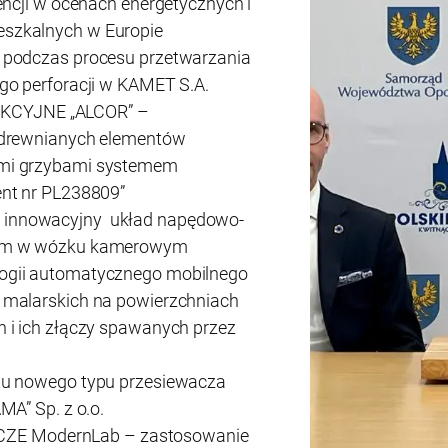
encji w ocenach energetycznych i
szkalnych w Europie
 podczas procesu przetwarzania
go perforacji w KAMET S.A.
CYJNE „ALCOR” –
 drewnianych elementów
mi grzybami systemem
nt nr PL238809”
innowacyjny układ napędowo-
wym w wózku kamerowym
ogii automatycznego mobilnego
 malarskich na powierzchniach
 i ich złączy spawanych przez
tu nowego typu przesiewacza
MA” Sp. z o.o.
 ModernLab – zastosowanie