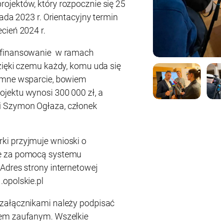
ojektów, który rozpocznie się 25
pada 2023 r. Orientacyjny termin
cień 2024 r.
dofinansowanie w ramach
zięki czemu każdy, komu uda się
omne wsparcie, bowiem
jektu wynosi 300 000 zł, a
 Szymon Ogłaza, członek
i przyjmuje wnioski o
ie za pomocą systemu
Adres strony internetowej
opolskie.pl
załącznikami należy podpisać
lem zaufanym. Wszelkie