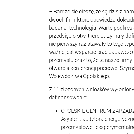
– Bardzo się cieszę, że są dziś z nam
dwóch firm, które opowiedzą dokład
badana technologia. Warte podkreślen
przedsiębiorstw, tkóre otrzymały dof
nie pierwszy raz stawały to tego typu
ważne jest wsparcie prac badawczo
przemysłu oraz to, że te nasze firmy
otwarcia konferencji prasowej Szym
Województwa Opolskiego.
Z 11 złożonych wniosków wyłonionyc
dofinansowanie:
OPOLSKIE CENTRUM ZARZĄDZ
Asystent audytora energetyczn
przemysłowe i eksperymentaln