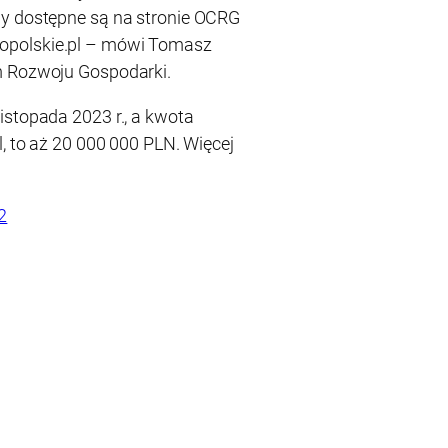
ny dostępne są na stronie OCRG
opolskie.pl – mówi Tomasz
m Rozwoju Gospodarki.
istopada 2023 r., a kwota
l, to aż 20 000 000 PLN. Więcej
2