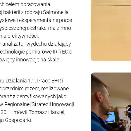
ch celem opracowania
 bakterii z rodzaju Salmonella
słowe i eksperymentalne prace
spieszonej ekstrakcji na zimno
nia efektywności.
alizator wydechu działający
technologie pomiarowe IR i EC o
owiący innowację na skalę
 Działania 1.1. Prace B+R i
poprzednim razem, realizowane
branż zidentyfikowanych jako
 w Regionalnej Strategii Innowacji
30. – mówił Tomasz Hanzel,
ju Gospodarki.