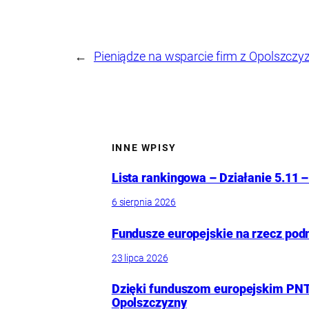
←
Pieniądze na wsparcie firm z Opolszczy
INNE WPISY
Lista rankingowa – Działanie 5.11 –
6 sierpnia 2026
Fundusze europejskie na rzecz pod
23 lipca 2026
Dzięki funduszom europejskim PNT
Opolszczyzny