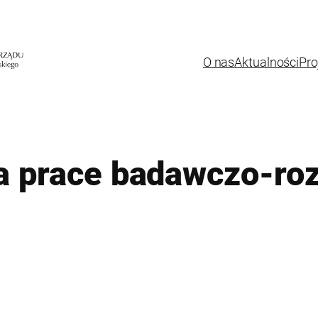
O nas
Aktualności
Pro
na prace badawczo-r