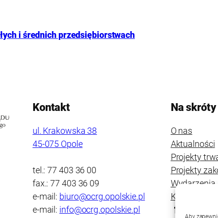
ych i średnich przedsiębiorstwach
Kontakt
Na skróty
ul. Krakowska 38
O nas
45-075 Opole
Aktualności
Projekty trw
tel.: 77 403 36 00
Projekty za
fax.: 77 403 36 09
Wydarzenia
e-mail:
biuro@ocrg.opolskie.pl
Kontakt
e-mail:
info@ocrg.opolskie.pl
Aby zapewnić 