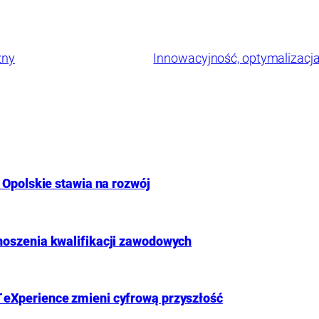
zny
Innowacyjność, optymalizacj
 Opolskie stawia na rozwój
noszenia kwalifikacji zawodowych
 eXperience zmieni cyfrową przyszłość