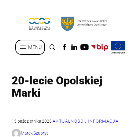
Przejdź
do
treści
20-lecie Opolskiej
Marki
13 października 2023
·
AKTUALNOŚCI
, 
INFORMACJA
Marek Szubryt