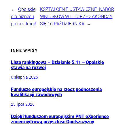
←
Opolskie
KSZTAŁCENIE USTAWICZNE. NABÓR
dla biznesu
WNIOSKÓW W II TURZE ZAKOŃCZY
po raz drugi!
SIĘ 16 PAŹDZIERNIKA
→
INNE WPISY
Lista rankingowa – Działanie 5.11 – Opolskie
stawia na rozwój
6 sierpnia 2026
Fundusze europejskie na rzecz podnoszenia
kwalifikacji zawodowych
23 lipca 2026
Dzięki funduszom europejskim PNT eXperience
zmieni cyfrową przyszłość Opolszczyzny