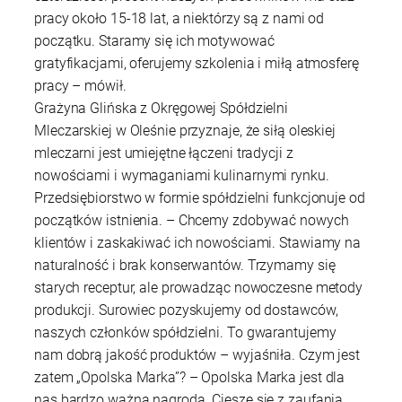
pracy około 15-18 lat, a niektórzy są z nami od
początku. Staramy się ich motywować
gratyfikacjami, oferujemy szkolenia i miłą atmosferę
pracy – mówił.
Grażyna Glińska z Okręgowej Spółdzielni
Mleczarskiej w Oleśnie przyznaje, że siłą oleskiej
mleczarni jest umiejętne łączeni tradycji z
nowościami i wymaganiami kulinarnymi rynku.
Przedsiębiorstwo w formie spółdzielni funkcjonuje od
początków istnienia. – Chcemy zdobywać nowych
klientów i zaskakiwać ich nowościami. Stawiamy na
naturalność i brak konserwantów. Trzymamy się
starych receptur, ale prowadząc nowoczesne metody
produkcji. Surowiec pozyskujemy od dostawców,
naszych członków spółdzielni. To gwarantujemy
nam dobrą jakość produktów – wyjaśniła. Czym jest
zatem „Opolska Marka”? – Opolska Marka jest dla
nas bardzo ważną nagrodą. Cieszę się z zaufania