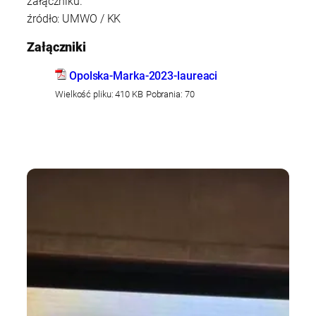
załączniku.
źródło: UMWO / KK
Załączniki
Opolska-Marka-2023-laureaci
Wielkość pliku:
410 KB
Pobrania:
70