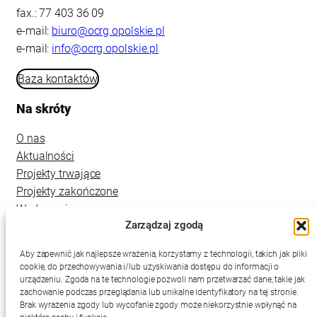
fax.: 77 403 36 09
e-mail:
biuro@ocrg.opolskie.pl
e-mail:
info@ocrg.opolskie.pl
Baza kontaktów
Na skróty
O nas
Aktualności
Projekty trwające
Projekty zakończone
Wydarzenia
Zarządzaj zgodą
Kontakt
Aby zapewnić jak najlepsze wrażenia, korzystamy z technologii, takich jak pliki
cookie, do przechowywania i/lub uzyskiwania dostępu do informacji o
urządzeniu. Zgoda na te technologie pozwoli nam przetwarzać dane, takie jak
zachowanie podczas przeglądania lub unikalne identyfikatory na tej stronie.
Brak wyrażenia zgody lub wycofanie zgody może niekorzystnie wpłynąć na