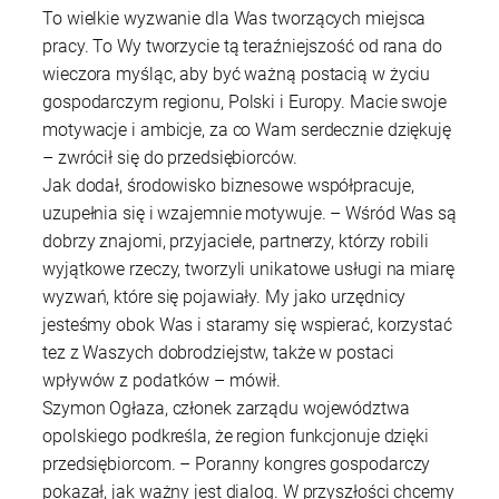
To wielkie wyzwanie dla Was tworzących miejsca
pracy. To Wy tworzycie tą teraźniejszość od rana do
wieczora myśląc, aby być ważną postacią w życiu
gospodarczym regionu, Polski i Europy. Macie swoje
motywacje i ambicje, za co Wam serdecznie dziękuję
– zwrócił się do przedsiębiorców.
Jak dodał, środowisko biznesowe współpracuje,
uzupełnia się i wzajemnie motywuje. – Wśród Was są
dobrzy znajomi, przyjaciele, partnerzy, którzy robili
wyjątkowe rzeczy, tworzyli unikatowe usługi na miarę
wyzwań, które się pojawiały. My jako urzędnicy
jesteśmy obok Was i staramy się wspierać, korzystać
tez z Waszych dobrodziejstw, także w postaci
wpływów z podatków – mówił.
Szymon Ogłaza, członek zarządu województwa
opolskiego podkreśla, że region funkcjonuje dzięki
przedsiębiorcom. – Poranny kongres gospodarczy
pokazał, jak ważny jest dialog. W przyszłości chcemy