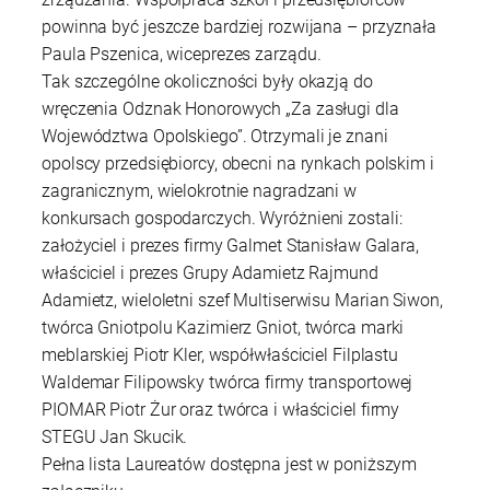
powinna być jeszcze bardziej rozwijana – przyznała
Paula Pszenica, wiceprezes zarządu.
Tak szczególne okoliczności były okazją do
wręczenia Odznak Honorowych „Za zasługi dla
Województwa Opolskiego”. Otrzymali je znani
opolscy przedsiębiorcy, obecni na rynkach polskim i
zagranicznym, wielokrotnie nagradzani w
konkursach gospodarczych. Wyróżnieni zostali:
założyciel i prezes firmy Galmet Stanisław Galara,
właściciel i prezes Grupy Adamietz Rajmund
Adamietz, wieloletni szef Multiserwisu Marian Siwon,
twórca Gniotpolu Kazimierz Gniot, twórca marki
meblarskiej Piotr Kler, współwłaściciel Filplastu
Waldemar Filipowsky twórca firmy transportowej
PIOMAR Piotr Żur oraz twórca i właściciel firmy
STEGU Jan Skucik.
Pełna lista Laureatów dostępna jest w poniższym