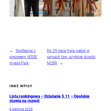
←
Spotkanie z
Do 29 lipca trwa nabór w
prezesem WSSE
ramach tzw. szybkiej ścieżki
Invest-Park
NCBR
→
INNE WPISY
Lista rankingowa – Działanie 5.11 – Opolskie
stawia na rozwój
6 sierpnia 2026