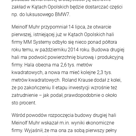
zakład w Kątach Opolskich będzie dostarczać części
np. do luksusowego BMW7.
Meinolf Muhr przypomniał 14 lipca, że otwarcie
pierwszej, istniejącej już w Kątach Opolskich hali
firmy MM Systemy odbyło się nieco ponad półtora
roku temu, w październiku 2014 roku. Budowa drugiej
hali ma podwoić powierzchnię biurową i produkcyjną
firmy. Hala obecna ma 2,6 tys. metrów
kwadratowych, a nowa ma mieć kolejne 2,3 tys.
metrów kwadratowych. Roland Krause dodał z kolei,
że po zakończeniu II etapu inwestycji wzrośnie też
zatrudnienie – jak podał, prawdopodobnie o około
sto procent.
Wśród powodów rozpoczęcia budowy drugiej hali
Meinolf Muhr wskazał m.in. wyniki ekonomiczne
firmy. Wyjaśnił, że ma ona za sobą pierwszy pełny