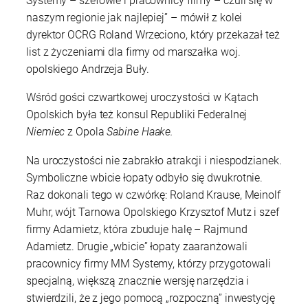
Systemy – szefowie i pracownicy firmy – czuli się w
naszym regionie jak najlepiej” – mówił z kolei
dyrektor OCRG Roland Wrzeciono, który przekazał też
list z życzeniami dla firmy od marszałka woj.
opolskiego Andrzeja Buły.
Wśród gości czwartkowej uroczystości w Kątach
Opolskich była też konsul Republiki Federalnej
Niemiec
z Opola
Sabine Haake.
Na uroczystości nie zabrakło atrakcji i niespodzianek.
Symboliczne wbicie łopaty odbyło się dwukrotnie.
Raz dokonali tego w czwórkę: Roland Krause, Meinolf
Muhr, wójt Tarnowa Opolskiego Krzysztof Mutz i szef
firmy Adamietz, która zbuduje halę – Rajmund
Adamietz. Drugie „wbicie” łopaty zaaranżowali
pracownicy firmy MM Systemy, którzy przygotowali
specjalną, większą znacznie wersję narzędzia i
stwierdzili, że z jego pomocą „rozpoczną” inwestycję