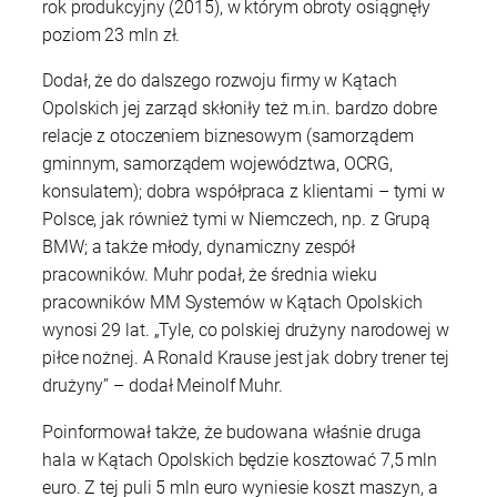
rok produkcyjny (2015), w którym obroty osiągnęły
poziom 23 mln zł.
Dodał, że do dalszego rozwoju firmy w Kątach
Opolskich jej zarząd skłoniły też m.in. bardzo dobre
relacje z otoczeniem biznesowym (samorządem
gminnym, samorządem województwa, OCRG,
konsulatem); dobra współpraca z klientami – tymi w
Polsce, jak również tymi w Niemczech, np. z Grupą
BMW; a także młody, dynamiczny zespół
pracowników. Muhr podał, że średnia wieku
pracowników MM Systemów w Kątach Opolskich
wynosi 29 lat. „Tyle, co polskiej drużyny narodowej w
piłce nożnej. A Ronald Krause jest jak dobry trener tej
drużyny” – dodał Meinolf Muhr.
Poinformował także, że budowana właśnie druga
hala w Kątach Opolskich będzie kosztować 7,5 mln
euro. Z tej puli 5 mln euro wyniesie koszt maszyn, a