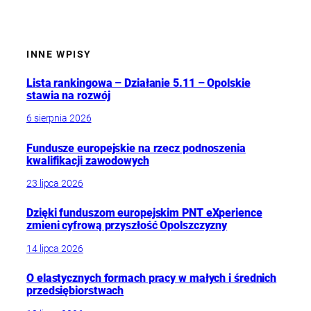
INNE WPISY
Lista rankingowa – Działanie 5.11 – Opolskie
stawia na rozwój
6 sierpnia 2026
Fundusze europejskie na rzecz podnoszenia
kwalifikacji zawodowych
23 lipca 2026
Dzięki funduszom europejskim PNT eXperience
zmieni cyfrową przyszłość Opolszczyzny
14 lipca 2026
O elastycznych formach pracy w małych i średnich
przedsiębiorstwach