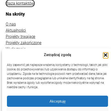
Baza kontaktów
Na skróty
O nas
Aktualności
Projekty trwające
Projekty zakończone
Wydarzenia
Zarządzaj zgodą
Kontakt
Aby zapewnić jak najlepsze wrażenia, korzystamy z technologii, takich jak pliki
cookie, do przechowywania i/lub uzyskiwania dostępu do informacji o
urządzeniu. Zgoda na te technologie pozwoli nam przetwarzać dane, takie jak
zachowanie podczas przeglądania lub unikalne identyfikatory na tej stronie.
Brak wyrażenia zgody lub wycofanie zgody może niekorzystnie wpłynąć na
niektóre cechy i funkcje.
Akceptuję
Deklaracja dostępności
Mapa strony
Polityka prywatności