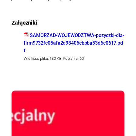
Załączniki
SAMORZAD-WOJEWODZTWA-pozyczki-dla-
firm9732fc05afa2d98406cbbba53d6c0617.pd
f
Wielkość pliku:
130 KB
Pobrania:
60