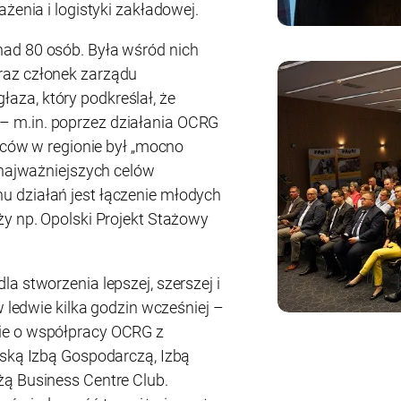
żenia i logistyki zakładowej.
ad 80 osób. Była wśród nich
raz członek zarządu
za, który podkreślał, że
 m.in. poprzez działania OCRG
orców w regionie był „mocno
 najważniejszych celów
 działań jest łączenie młodych
ży np. Opolski Projekt Stażowy
a stworzenia lepszej, szerszej i
w ledwie kilka godzin wcześniej –
ie o współpracy OCRG z
lską Izbą Gospodarczą, Izbą
żą Business Centre Club.