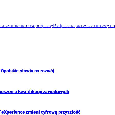
 porozumienie o współpracy
Podpisano pierwsze umowy na 
 Opolskie stawia na rozwój
noszenia kwalifikacji zawodowych
 eXperience zmieni cyfrową przyszłość