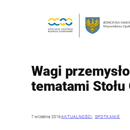
Przejdź
do
treści
Wagi przemysłow
tematami Stołu
7 września 2016
·
AKTUALNOŚCI
, 
SPOTKANIE