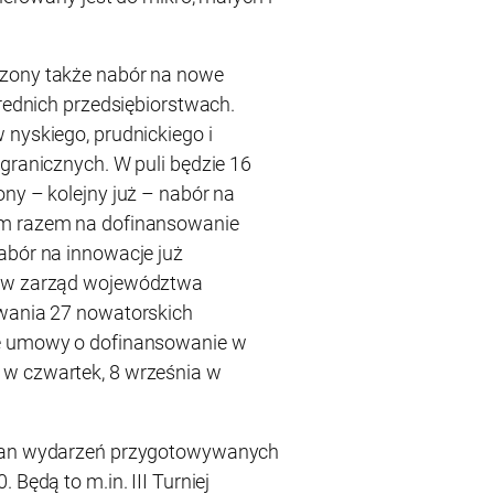
szony także nabór na nowe
średnich przedsiębiorstwach.
 nyskiego, prudnickiego i
granicznych. W puli będzie 16
ny – kolejny już – nabór na
ym razem na dofinansowanie
abór na innowacje już
ków zarząd województwa
owania 27 nowatorskich
ze umowy o dofinansowanie w
w czwartek, 8 września w
plan wydarzeń przygotowywanych
 Będą to m.in. III Turniej