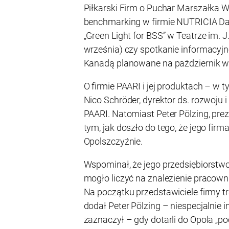
Piłkarski Firm o Puchar Marszałka W
benchmarking w firmie NUTRICIA Dan
„Green Light for BSS” w Teatrze im.
września) czy spotkanie informacyj
Kanadą planowane na październik w
O firmie PAARI i jej produktach – w
Nico Schröder, dyrektor ds. rozwoju
PAARI. Natomiast Peter Pölzing, pr
tym, jak doszło do tego, że jego firm
Opolszczyźnie.
Wspominał, że jego przedsiębiorstwo 
mogło liczyć na znalezienie pracown
Na początku przedstawiciele firmy tra
dodał Peter Pölzing – niespecjalnie 
zaznaczył – gdy dotarli do Opola „po