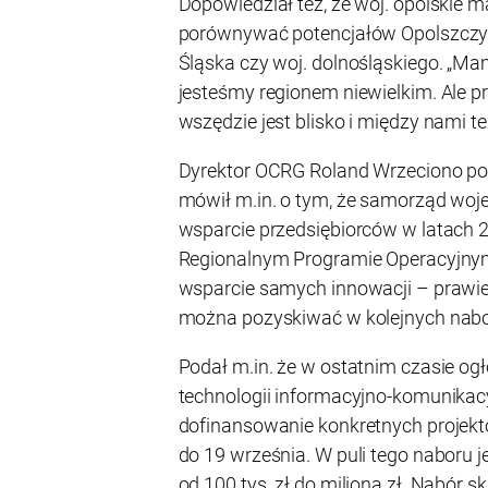
Dopowiedział też, że woj. opolskie 
porównywać potencjałów Opolszczyz
Śląska czy woj. dolnośląskiego. „M
jesteśmy regionem niewielkim. Ale p
wszędzie jest blisko i między nami t
Dyrektor OCRG Roland Wrzeciono po
mówił m.in. o tym, że samorząd wo
wsparcie przedsiębiorców w latach
Regionalnym Programie Operacyjnym
wsparcie samych innowacji – prawie 
można pozyskiwać w kolejnych nab
Podał m.in. że w ostatnim czasie og
technologii informacyjno-komunikac
dofinansowanie konkretnych projek
do 19 września. W puli tego naboru 
od 100 tys. zł do miliona zł. Nabór s