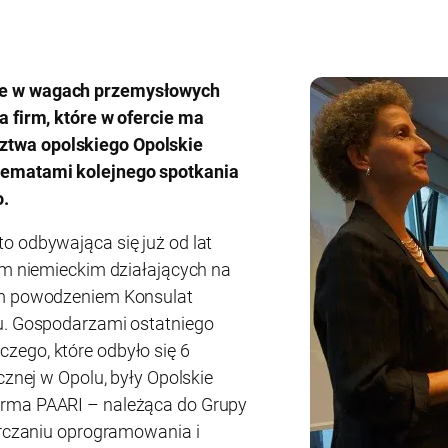
ne w wagach przemysłowych
a firm, które w ofercie ma
twa opolskiego Opolskie
tematami kolejnego spotkania
o.
o odbywająca się już od lat
łem niemieckim działających na
żym powodzeniem Konsulat
lu. Gospodarzami ostatniego
zego, które odbyło się 6
cznej w Opolu, były Opolskie
irma PAARI – należąca do Grupy
tarczaniu oprogramowania i