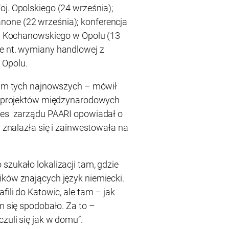
oj. Opolskiego (24 września);
one (22 września); konferencja
 J. Kochanowskiego w Opolu (13
ne nt. wymiany handlowej z
 Opolu.
 tym tych najnowszych – mówił
 i projektów międzynarodowych
ezes zarządu PAARI opowiadał o
a znalazła się i zainwestowała na
szukało lokalizacji tam, gdzie
ików znających język niemiecki.
fili do Katowic, ale tam – jak
im się spodobało. Za to –
czuli się jak w domu”.