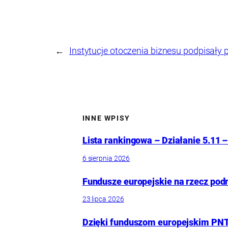
←
Instytucje otoczenia biznesu podpisały
INNE WPISY
Lista rankingowa – Działanie 5.11 –
6 sierpnia 2026
Fundusze europejskie na rzecz pod
23 lipca 2026
Dzięki funduszom europejskim PNT