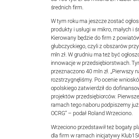
średnich firm.
W tym roku ma jeszcze zostać ogło
produkty i usługi w mikro, małych i 
Kierowany będzie do firm z powiatów
głubczyckiego, czyli z obszarów przy
mln zł. W grudniu ma też być ogłoszo
innowacje w przedsiębiorstwach. T
przeznaczono 40 mln zł. „Pierwszy n
rozstrzygnęliśmy. Po ocenie wnios
opolskiego zatwierdził do dofinans
projektów przedsiębiorców. Pierws
ramach tego naboru podpiszemy już 
OCRG” – podał Roland Wrzeciono.
Wrzeciono przedstawił też bogaty 
dla firm w ramach inicjatywy Klub150.