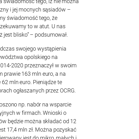
ma świadomość tego, iż nie można
ny i jej mocnych sąsiadów –
amy świadomość tego, że
rzekuwamy to w atut. U nas
eż jest blisko” – podsumował.
dczas swojego wystąpienia
jewództwa opolskiego na
 2014-2020 przeznaczył w swoim
 prawie 163 mln euro, a na
62 mln euro. Pieniądze te
orach ogłaszanych przez OCRG.
łoszono np. nabór na wsparcie
yjnych w firmach. Wnioski o
tów będzie można składać od 12
jest 17,4 mln zł. Można pozyskać
kierowany jest do mikro, małych i