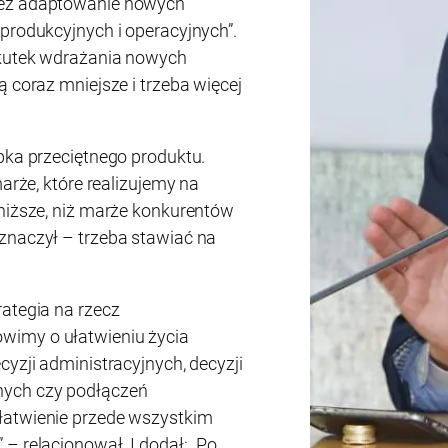
zez adaptowanie nowych
produkcyjnych i operacyjnych”.
skutek wdrażania nowych
ą coraz mniejsze i trzeba więcej
pka przeciętnego produktu.
marże, które realizujemy na
 niższe, niż marże konkurentów
znaczył – trzeba stawiać na
rategia na rzecz
wimy o ułatwieniu życia
cyzji administracyjnych, decyzji
nych czy podłączeń
łatwienie przede wszystkim
– relacjonował. I dodał: „Po