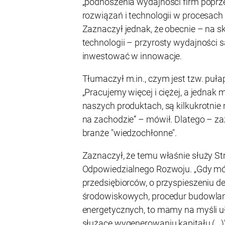
„podnoszenia wydajności firm popr
rozwiązań i technologii w procesach 
Zaznaczył jednak, że obecnie – na 
technologii – przyrosty wydajności s
inwestować w innowacje.
Tłumaczył m.in., czym jest tzw. puła
„Pracujemy więcej i ciężej, a jednak 
naszych produktach, są kilkukrotnie
na zachodzie” – mówił. Dlatego – za
branże "wiedzochłonne".
Zaznaczył, że temu właśnie służy St
Odpowiedzialnego Rozwoju. „Gdy mó
przedsiębiorców, o przyspieszeniu de
środowiskowych, procedur budowla
energetycznych, to mamy na myśli u
służące wygenerowaniu kapitału (…)” 