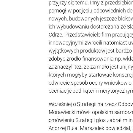
przyjrzy się temu. Inny z przedsiębio
pomógł w podjęciu odpowiednich decy
nowych, budowanych jeszcze bloków
ich wybudowaniu dostarczana ze Śl
Odrze. Przedstawiciele firm pracują
innowacyjnymi zwrócili natomiast u
wyjątkowych produktów jest bardzo 
zdobyć źródło finansowania np. wkł
Zaznaczyli też, że za mało jest unij
których mogłyby startować konsorcj
odwrócić sposób oceny wniosków o d
oceniać je pod kątem merytorycznym
Wcześniej o Strategii na rzecz Odp
Morawiecki mówił opolskim samorzą
omówieniu Strategii głos zabrał m.in
Andrzej Buła. Marszałek powiedział, 