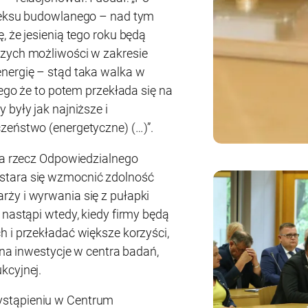
odeksu budowlanego – nad tym
, że jesienią tego roku będą
szych możliwości w zakresie
nergię – stąd taka walka w
tego że to potem przekłada się na
 były jak najniższe i
zeństwo (energetyczne) (…)”.
 na rzecz Odpowiedzialnego
stara się wzmocnić zdolność
ży i wyrwania się z pułapki
 nastąpi wtedy, kiedy firmy będą
h i przekładać większe korzyści,
, na inwestycje w centra badań,
kcyjnej.
ystąpieniu w Centrum