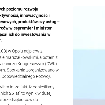
ych poziomu rozwoju
ktywności, innowacyjność i
esowych, produktów czy usług –
rców wicepremier i minister
cał ich do inwestowania w
.
.08) w Opolu najpierw z
ie marszałkowskimi, a potem z
awienniczo-Kongresowym (CWK)
ym. Spotkania zorganizowano w
cz Odpowiedzialnego Rozwoju.
m.in. że fakt, iż odnieśliśmy
ich 25 lat” to wynik w dużej
i przedsiębiorców do