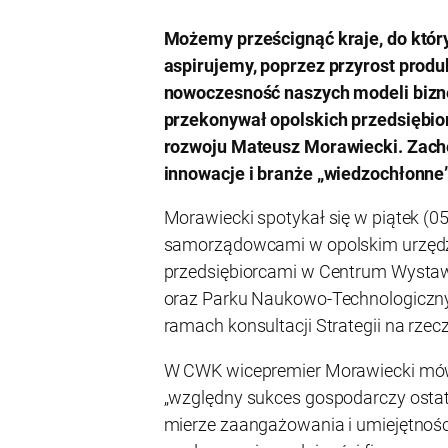
Możemy prześcignąć kraje, do któr
aspirujemy, poprzez przyrost produ
nowoczesność naszych modeli bizn
przekonywał opolskich przedsiębio
rozwoju Mateusz Morawiecki. Zachę
innowacje i branże „wiedzochłonne”
Morawiecki spotykał się w piątek (05
samorządowcami w opolskim urzędz
przedsiębiorcami w Centrum Wyst
oraz Parku Naukowo-Technologiczn
ramach konsultacji Strategii na rze
W CWK wicepremier Morawiecki mówił 
„względny sukces gospodarczy ostatn
mierze zaangażowania i umiejętnośc