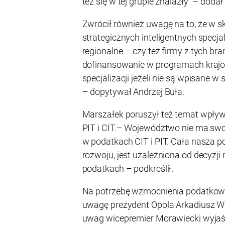
też się w tej grupie znalazły” – dodał
Zwrócił również uwagę na to, że w sk
strategicznych inteligentnych specjal
regionalne – czy też firmy z tych br
dofinansowanie w programach krajow
specjalizacji jeżeli nie są wpisane w 
– dopytywał Andrzej Buła.
Marszałek poruszył też temat wpł
PIT i CIT.– Województwo nie ma swo
w podatkach CIT i PIT. Cała nasza po
rozwoju, jest uzależniona od decyzji
podatkach – podkreślił.
Na potrzebę wzmocnienia podatkow
uwagę prezydent Opola Arkadiusz Wi
uwag wicepremier Morawiecki wyjaśn