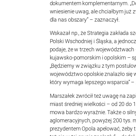
dokumentem komplementarnym. „Do
wniesienie uwag, ale chciałbym już
dla nas obszary” – zaznaczył.
Wskazał np., że Strategia zakłada s
Polski Wschodniej i Śląska, a jedno
podaje, że w trzech województwach
kujawsko-pomorskim i opolskim – s
„Będziemy w związku z tym postulow
województwo opolskie znalazło się 
który wymaga lepszego wsparcia” – 
Marszałek zwrócił też uwagę na zapi
miast średniej wielkości – od 20 do 
mowa bardzo wyraźnie. Także o si
aglomeracyjnych, powyżej 200 tys.
prezydentem Opola apelować, żeby ta