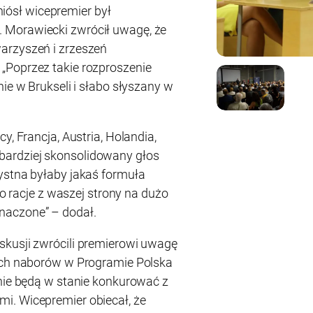
ósł wicepremier był
 Morawiecki zwrócił uwagę, że
arzyszeń i zrzeszeń
„Poprzez takie rozproszenie
nie w Brukseli i słabo słyszany w
y, Francja, Austria, Holandia,
ardziej skonsolidowany głos
ystna byłaby jakaś formuła
 to racje z waszej strony na dużo
naczone” – dodał.
skusji zwrócili premierowi uwagę
mach naborów w Programie Polska
 nie będą w stanie konkurować z
i. Wicepremier obiecał, że