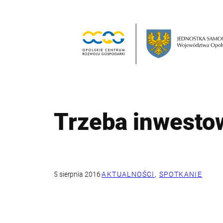
Przejdź
do
treści
Trzeba inwesto
5 sierpnia 2016
·
AKTUALNOŚCI
, 
SPOTKANIE