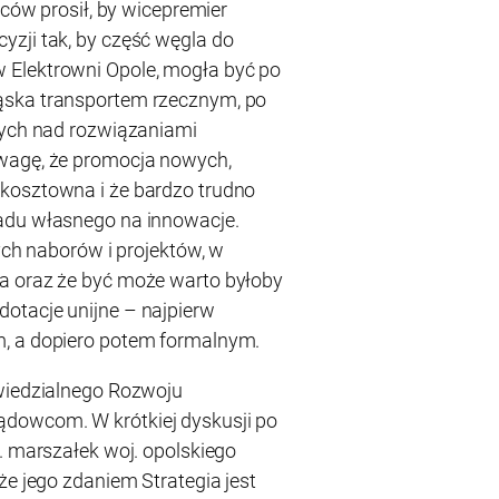
rców prosił, by wicepremier
zji tak, by część węgla do
 Elektrowni Opole, mogła być po
ąska transportem rzecznym, po
cych nad rozwiązaniami
wagę, że promocja nowych,
kosztowna i że bardzo trudno
adu własnego na innowacje.
nych naborów i projektów, w
a oraz że być może warto byłoby
otacje unijne – najpierw
, a dopiero potem formalnym.
owiedzialnego Rozwoju
dowcom. W krótkiej dyskusji po
. marszałek woj. opolskiego
że jego zdaniem Strategia jest