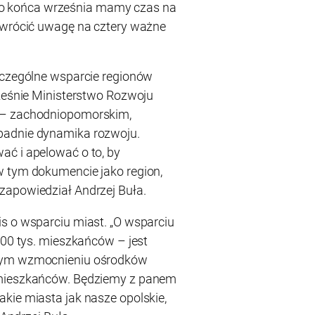
 końca września mamy czas na
 zwrócić uwagę na cztery ważne
zczególne wsparcie regionów
cześnie Ministerstwo Rozwoju
 – zachodniopomorskim,
padnie dynamika rozwoju.
ać i apelować o to, by
w tym dokumencie jako region,
zapowiedział Andrzej Buła.
s o wsparciu miast. „O wsparciu
100 tys. mieszkańców – jest
lnym wzmocnieniu ośrodków
 mieszkańców. Będziemy z panem
kie miasta jak nasze opolskie,