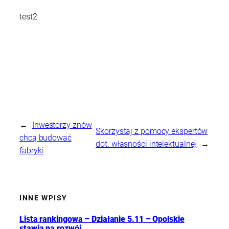
test2
←
Inwestorzy znów
Skorzystaj z pomocy ekspertów
chcą budować
dot. własności intelektualnej
→
fabryki
INNE WPISY
Lista rankingowa – Działanie 5.11 – Opolskie
stawia na rozwój