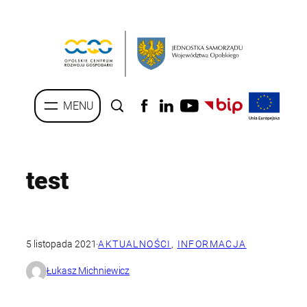
Przejdź
do
treści
test
5 listopada 2021
·
AKTUALNOŚCI
, 
INFORMACJA
Łukasz Michniewicz