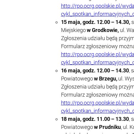
http://rpo.ocrg.opolskie.pl/wyd
cykl_spotkan_informacyjnych_d
15 maja, godz. 12.00 – 14.30,
s
Miejskiego
w Grodkowie,
ul. Wa
Zgłoszenia udziału będą przyj
Formularz zgłoszeniowy można 
http://rpo.ocrg.opolskie.pl/wyd
cykl_spotkan_informacyjnych_d
16 maja, godz. 12.00 – 14.30
, 
Powiatowego
w Brzegu,
ul. Wys
Zgłoszenia udziału będą przyj
Formularz zgłoszeniowy można 
http://rpo.ocrg.opolskie.pl/wyd
cykl_spotkan_informacyjnych_d
18 maja, godz. 11.00 – 13.30
, 
Powiatowego
w Prudniku
, ul. 