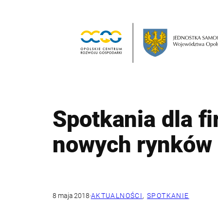
Przejdź
do
treści
Spotkania dla 
nowych rynków
8 maja 2018
·
AKTUALNOŚCI
, 
SPOTKANIE