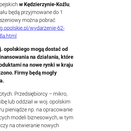
pejskich
w Kędzierzynie-Koźlu
,
ziału będą przyjmowane do 1
łoszeniowy można pobrać
rg.opolskie.pl/wydarzenie-62-
la.html
j. opolskiego mogą dostać od
ofinansowania na działania, które
oduktami na nowe rynki w kraju
oszono. Firmy będą mogły
a.
otych. Przedsiębiorcy – mikro,
zibę lub oddział w woj. opolskim
u pieniądze np. na opracowanie
jących modeli biznesowych, w tym
 czy na otwieranie nowych