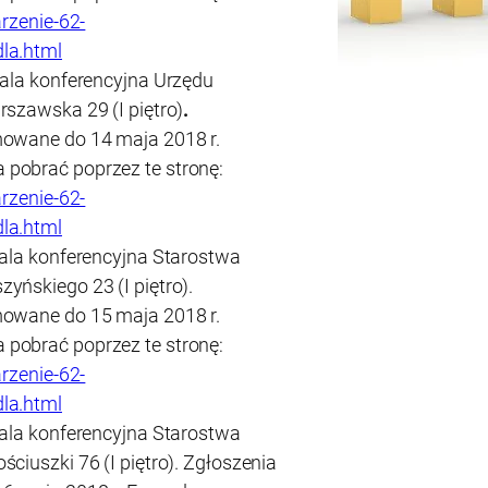
arzenie-62-
la.html
ala konferencyjna Urzędu
rszawska 29 (I piętro)
.
mowane do 14 maja 2018 r.
pobrać poprzez te stronę:
arzenie-62-
la.html
sala konferencyjna Starostwa
zyńskiego 23 (I piętro).
mowane do 15 maja 2018 r.
pobrać poprzez te stronę:
arzenie-62-
la.html
sala konferencyjna Starostwa
Kościuszki 76 (I piętro). Zgłoszenia