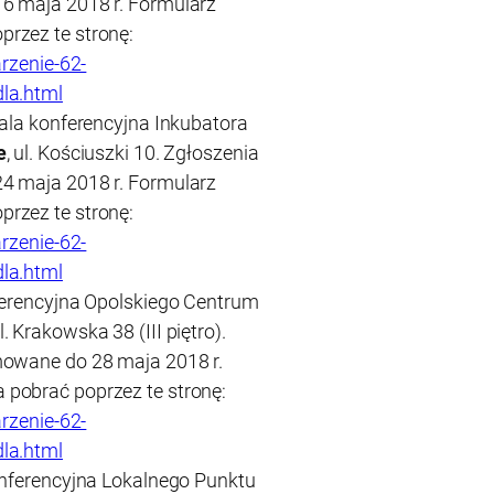
6 maja 2018 r. Formularz
rzez te stronę:
arzenie-62-
la.html
sala konferencyjna Inkubatora
e
, ul. Kościuszki 10. Zgłoszenia
4 maja 2018 r. Formularz
rzez te stronę:
arzenie-62-
la.html
nferencyjna Opolskiego Centrum
ul. Krakowska 38 (III piętro).
mowane do 28 maja 2018 r.
pobrać poprzez te stronę:
arzenie-62-
la.html
onferencyjna Lokalnego Punktu