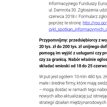
Informacyjnego Funduszy Euro
ul. Damrota 30. Zgłoszenia ud
czerwca 2018 r. Formularz zg
poprzez te stronę:
http://rpo.oc
cykl_spotkan_informacyjnych_d
Przypomnijmy: przedsiębiorcy z wo
20 tys. zł do 200 tys. zł unijnego d
pomogą im wyjść z usługami czy pr
czy za granicą. Nabór właśnie ogł
składać wnioski od 18 do 25 czerwc
W puli jest ogółem 10 mln 480 tys. zł
małe i średnie firmy, które mają sied
– mogą dostać w ramach tego nabor
nowych albo aktualizację już istnie
strategii działań międzynarodowych