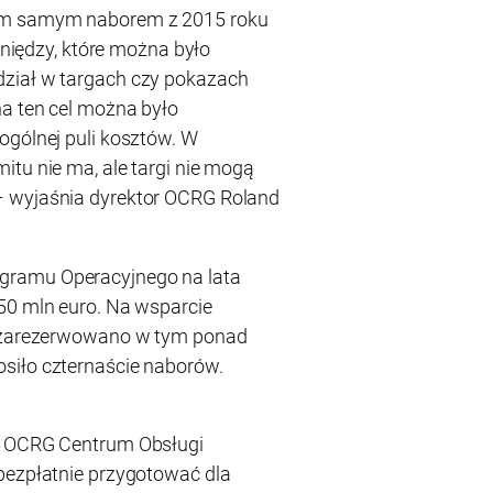
tym samym naborem z 2015 roku
ieniędzy, które można było
ział w targach czy pokazach
a ten cel można było
ogólnej puli kosztów. W
itu nie ma, ale targi nie mogą
– wyjaśnia dyrektor OCRG Roland
gramu Operacyjnego na lata
50 mln euro. Na wsparcie
u zarezerwowano w tym ponad
siło czternaście naborów.
ch OCRG Centrum Obsługi
bezpłatnie przygotować dla