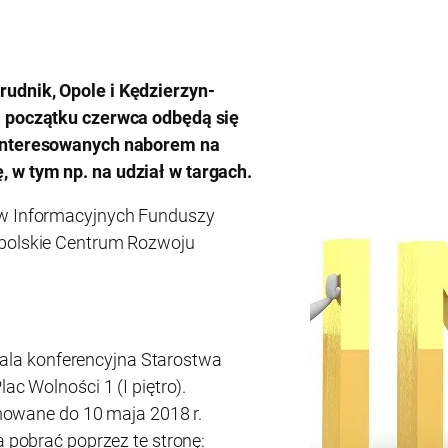
udnik, Opole i Kędzierzyn-
a początku czerwca odbędą się
ainteresowanych naborem na
 w tym np. na udział w targach.
ów Informacyjnych Funduszy
Opolskie Centrum Rozwoju
ala konferencyjna Starostwa
lac Wolności 1 (I piętro).
mowane do 10 maja 2018 r.
pobrać poprzez te stronę: