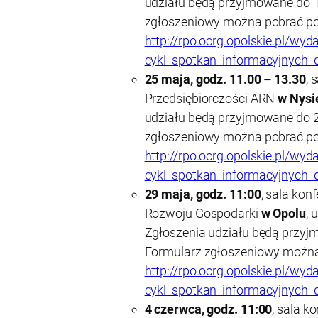
udziału będą przyjmowane do 1
zgłoszeniowy można pobrać pop
http://rpo.ocrg.opolskie.pl/wyd
cykl_spotkan_informacyjnych_d
25 maja, godz. 11.00 – 13.30
, 
Przedsiębiorczości ARN
w Nysi
udziału będą przyjmowane do 2
zgłoszeniowy można pobrać pop
http://rpo.ocrg.opolskie.pl/wyd
cykl_spotkan_informacyjnych_d
29 maja, godz. 11:00
, sala ko
Rozwoju Gospodarki
w Opolu
, 
Zgłoszenia udziału będą przyj
Formularz zgłoszeniowy można 
http://rpo.ocrg.opolskie.pl/wyd
cykl_spotkan_informacyjnych_d
4 czerwca, godz. 11:00
, sala k