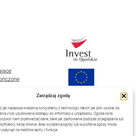
ające
kończone
Zarządzaj zgodą
jak najlepsze wrażenia, korzystamy z technologii, takich jak pliki cookie, do
ia i/lub uzyskiwania dostępu do informacji o urządzeniu. Zgoda na te
pozwoli nam przetwarzać dane, takie jak zachowanie podczas przeglądania lub
ntyfikatory na tej stronie. Brak wyrażenia zgody lub wycofanie zgody może
 wpłynąć na niektóre cechy i funkcje.