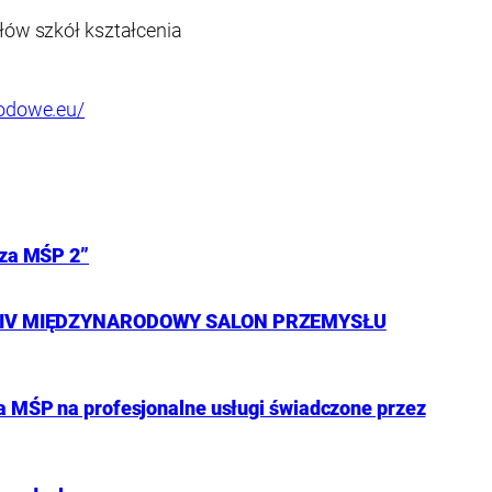
łów szkół kształcenia
odowe.eu/
cza MŚP 2”
 XXXIV MIĘDZYNARODOWY SALON PRZEMYSŁU
a MŚP na profesjonalne usługi świadczone przez