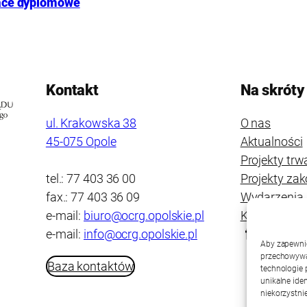
race dyplomowe
Kontakt
Na skróty
ul. Krakowska 38
O nas
45-075 Opole
Aktualności
Projekty trw
tel.: 77 403 36 00
Projekty za
fax.: 77 403 36 09
Wydarzenia
e-mail:
biuro@ocrg.opolskie.pl
Kontakt
e-mail:
info@ocrg.opolskie.pl
Aby zapewnić 
przechowywan
Baza kontaktów
technologie 
unikalne ide
niekorzystnie