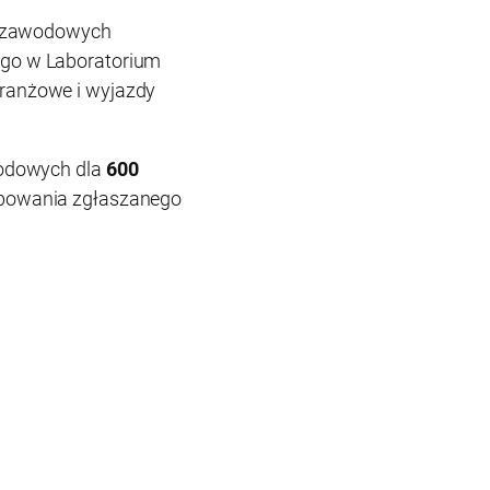
ół zawodowych
go w Laboratorium
ranżowe i wyjazdy
wodowych dla
600
ebowania zgłaszanego
i