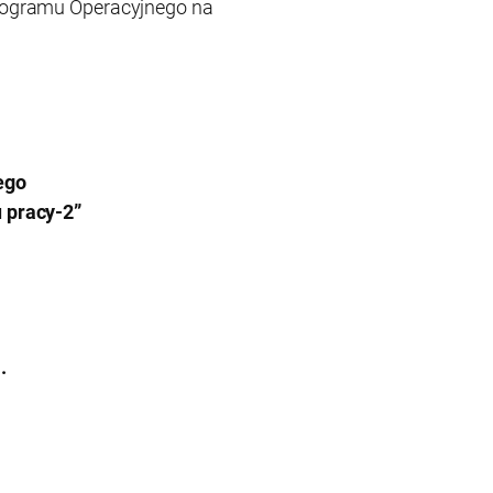
rogramu Operacyjnego na
ego
 pracy-2”
.