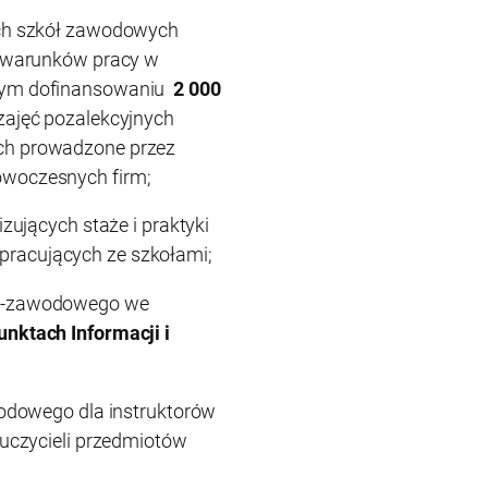
ich szkół zawodowych
h warunków pracy w
nym dofinansowaniu
2 000
zajęć pozalekcyjnych
ch prowadzone przez
woczesnych firm;
zujących staże i praktyki
racujących ze szkołami;
no-zawodowego we
nktach Informacji i
wodowego dla instruktorów
auczycieli przedmiotów