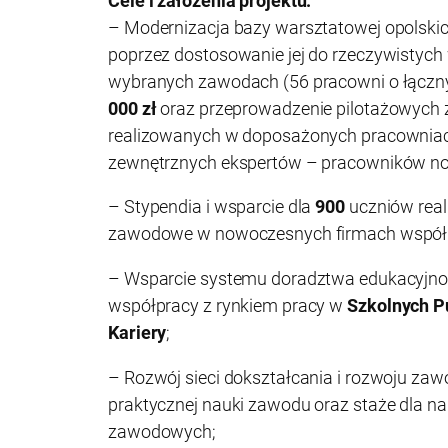
Cele i założenia projektu:
– Modernizacja bazy warsztatowej opolsk
poprzez dostosowanie jej do rzeczywistyc
wybranych zawodach (56 pracowni o łącz
000 zł
oraz przeprowadzenie pilotażowych 
realizowanych w doposażonych pracownia
zewnętrznych ekspertów – pracowników no
– Stypendia i wsparcie dla
900
uczniów reali
zawodowe w nowoczesnych firmach współp
– Wsparcie systemu doradztwa edukacyj
współpracy z rynkiem pracy w
Szkolnych Pu
Kariery
;
– Rozwój sieci dokształcania i rozwoju za
praktycznej nauki zawodu oraz staże dla n
zawodowych;