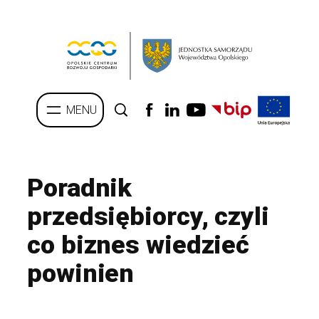
Przejdź
do
treści
Poradnik
przedsiębiorcy, czyli
co biznes wiedzieć
powinien