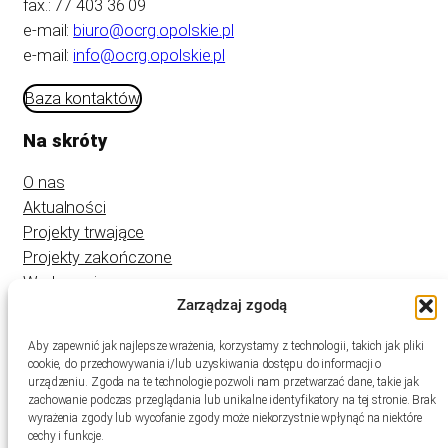
fax.: 77 403 36 09
e-mail:
biuro@ocrg.opolskie.pl
e-mail:
info@ocrg.opolskie.pl
Baza kontaktów
Na skróty
O nas
Aktualności
Projekty trwające
Projekty zakończone
Wydarzenia
Zarządzaj zgodą
Kontakt
Aby zapewnić jak najlepsze wrażenia, korzystamy z technologii, takich jak pliki
cookie, do przechowywania i/lub uzyskiwania dostępu do informacji o
urządzeniu. Zgoda na te technologie pozwoli nam przetwarzać dane, takie jak
zachowanie podczas przeglądania lub unikalne identyfikatory na tej stronie. Brak
wyrażenia zgody lub wycofanie zgody może niekorzystnie wpłynąć na niektóre
cechy i funkcje.