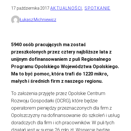
17 października 2017
·
AKTUALNOŚCI
, 
SPOTKANIE
Łukasz Michniewicz
5940 osób pracujących ma zostać
przeszkolonych przez cztery najbliższe lata z
unijnym dofinansowaniem z puli Regionalnego
Programu Opolskiego Województwa Opolskiego.
Ma to być pomoc, która trafi do 1220 mikro,
małych i średnich firm z naszego regionu.
To założenia przyjęte przez Opolskie Centrum
Rozwoju Gospodarki (OCRG), które będzie
operatorem pieniędzy przeznaczonych dla firm z
Opolszczyzny na dofinansowanie do szkoleń i usług
doradczych dla firm i ich pracowników. W puli tych
działań jest w sumie 26 mln zł. Wsparcie będzie