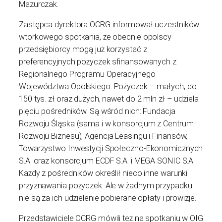
Mazurczak.
Zastępca dyrektora OCRG informował uczestników
wtorkowego spotkania, że obecnie opolscy
przedsiębiorcy mogą już korzystać z
preferencyjnych pożyczek sfinansowanych z
Regionalnego Programu Operacyjnego
Województwa Opolskiego. Pożyczek – małych, do
150 tys. zł oraz dużych, nawet do 2 mln zł – udziela
pięciu pośredników. Są wśród nich: Fundacja
Rozwoju Śląska (sama i w konsorcjum z Centrum
Rozwoju Biznesu), Agencja Leasingu i Finansów,
Towarzystwo Inwestycji Społeczno-Ekonomicznych
S.A. oraz konsorcjum ECDF S.A. i MEGA SONIC S.A.
Każdy z pośredników określił nieco inne warunki
przyznawania pożyczek. Ale w żadnym przypadku
nie są za ich udzielenie pobierane opłaty i prowizje.
Przedstawiciele OCRG mówili też na spotkaniu w OIG