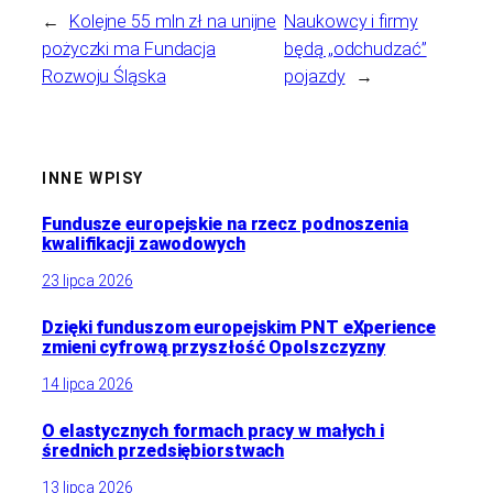
←
Kolejne 55 mln zł na unijne
Naukowcy i firmy
pożyczki ma Fundacja
będą „odchudzać”
Rozwoju Śląska
pojazdy
→
INNE WPISY
Fundusze europejskie na rzecz podnoszenia
kwalifikacji zawodowych
23 lipca 2026
Dzięki funduszom europejskim PNT eXperience
zmieni cyfrową przyszłość Opolszczyzny
14 lipca 2026
O elastycznych formach pracy w małych i
średnich przedsiębiorstwach
13 lipca 2026