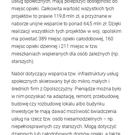
usług społecznych, mają polepszyć dostępność do
miejsc opieki. Całkowita wartość wszystkich tych
projektów to prawie 119,8 mln zł, a przyznane w
naborze unijne wsparcie to ponad 64,5 mln zł. Dzięki
realizacji wszystkich tych projektów w woj. opolskim
ma powstać 389 miejsc opieki całodobowej, 160
miejsc opieki dziennej i 211 miejsc w tzw.
mieszkaniach wspieranych dla osób zależnych (np.
starszych).
Nabór dotyczący wsparcia tzw. infrastruktury usług
społecznych skierowany był do mikro, małych i
średnich firm z Opolszczyzny. Pieniądze można było
w nim pozyskać na adaptację, remont, przebudowę,
budowę czy rozbudowę lokalu albo budynku.
Inwestycje te mają dawać możliwość świadczenia
usług na rzecz tzw. osób niesamodzielnych – np.
niepełnosprawnych czy starszych. Mogą dotyczyć
dziennych lub całodobowych domów opieki, a także