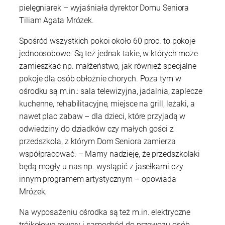
pielęgniarek – wyjaśniała dyrektor Domu Seniora
Tiliam Agata Mrózek.
Spośród wszystkich pokoi około 60 proc. to pokoje
jednoosobowe. Są też jednak takie, w których może
zamieszkać np. małżeństwo, jak również specjalne
pokoje dla osób obłożnie chorych. Poza tym w
ośrodku są m.in.: sala telewizyjna, jadalnia, zaplecze
kuchenne, rehabilitacyjne, miejsce na grill, leżaki, a
nawet plac zabaw – dla dzieci, które przyjadą w
odwiedziny do dziadków czy małych gości z
przedszkola, z którym Dom Seniora zamierza
współpracować. – Mamy nadzieję, że przedszkolaki
będą mogły u nas np. wystąpić z jasełkami czy
innym programem artystycznym – opowiada
Mrózek.
Na wyposażeniu ośrodka są też m.in. elektryczne
trójkołowe rowery i samochód do przewozu osób