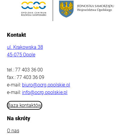
Kontakt
ul. Krakowska 38
45-075 Opole
tel.: 77 403 36 00
fax.: 77 403 36 09
e-mail:
biuro@ocrg.opolskie.pl
e-mail:
info@ocrg.opolskie.pl
Baza kontaktów
Na skróty
O nas