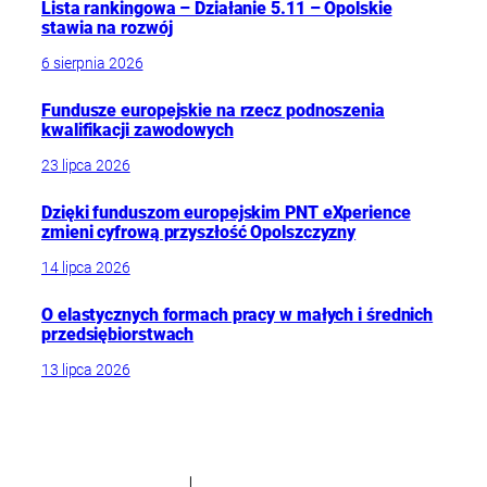
Lista rankingowa – Działanie 5.11 – Opolskie
stawia na rozwój
6 sierpnia 2026
Fundusze europejskie na rzecz podnoszenia
kwalifikacji zawodowych
23 lipca 2026
Dzięki funduszom europejskim PNT eXperience
zmieni cyfrową przyszłość Opolszczyzny
14 lipca 2026
O elastycznych formach pracy w małych i średnich
przedsiębiorstwach
13 lipca 2026