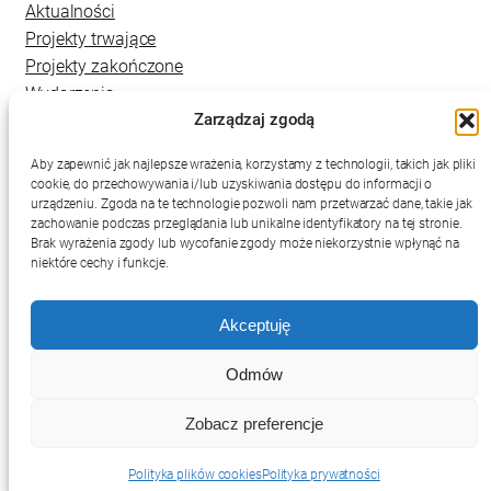
Aktualności
Projekty trwające
Projekty zakończone
Wydarzenia
Zarządzaj zgodą
Kontakt
Aby zapewnić jak najlepsze wrażenia, korzystamy z technologii, takich jak pliki
cookie, do przechowywania i/lub uzyskiwania dostępu do informacji o
urządzeniu. Zgoda na te technologie pozwoli nam przetwarzać dane, takie jak
zachowanie podczas przeglądania lub unikalne identyfikatory na tej stronie.
Brak wyrażenia zgody lub wycofanie zgody może niekorzystnie wpłynąć na
niektóre cechy i funkcje.
Akceptuję
Deklaracja dostępności
Mapa strony
Polityka prywatności
Odmów
RSS
Zobacz preferencje
Projekt i wykonanie:
netkoncept.com
Polityka plików cookies
Polityka prywatności