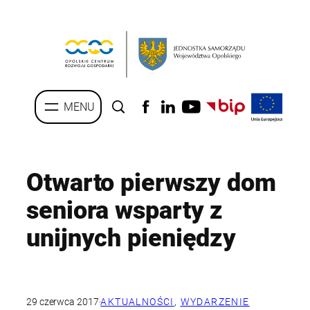
Przejdź
do
treści
Otwarto pierwszy dom
seniora wsparty z
unijnych pieniędzy
29 czerwca 2017
·
AKTUALNOŚCI
, 
WYDARZENIE