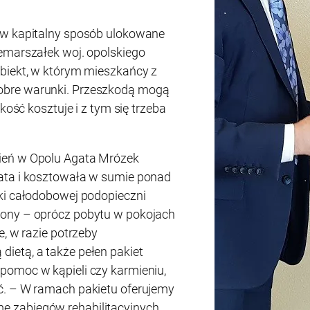
 w kapitalny sposób ulokowane
emarszałek woj. opolskiego
biekt, w którym mieszkańcy z
obre warunki. Przeszkodą mogą
akość kosztuje i z tym się trzeba
ień w Opolu Agata Mrózek
ata i kosztowała w sumie ponad
ki całodobowej podopieczni
iony – oprócz pobytu w pokojach
e, w razie potrzeby
ietą, a także pełen pakiet
pomoc w kąpieli czy karmieniu,
ć. – W ramach pakietu oferujemy
 zabiegów rehabilitacyjnych