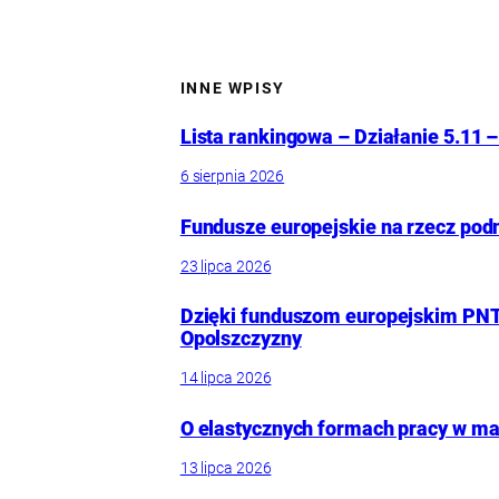
INNE WPISY
Lista rankingowa – Działanie 5.11 –
6 sierpnia 2026
Fundusze europejskie na rzecz pod
23 lipca 2026
Dzięki funduszom europejskim PNT
Opolszczyzny
14 lipca 2026
O elastycznych formach pracy w mał
13 lipca 2026