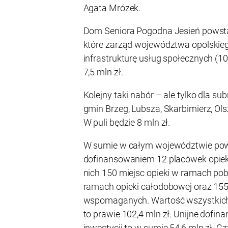
Agata Mrózek.
Dom Seniora Pogodna Jesień powsta
które zarząd województwa opolskie
infrastrukturę usług społecznych (10
7,5 mln zł.
Kolejny taki nabór – ale tylko dla sub
gmin Brzeg, Lubsza, Skarbimierz, Ols
W puli będzie 8 mln zł.
W sumie w całym województwie pow
dofinansowaniem 12 placówek opieki
nich 150 miejsc opieki w ramach pob
ramach opieki całodobowej oraz 15
wspomaganych. Wartość wszystkich 
to prawie 102,4 mln zł. Unijne dofin
inwestycji to w sumie 54,6 mln zł. Cz