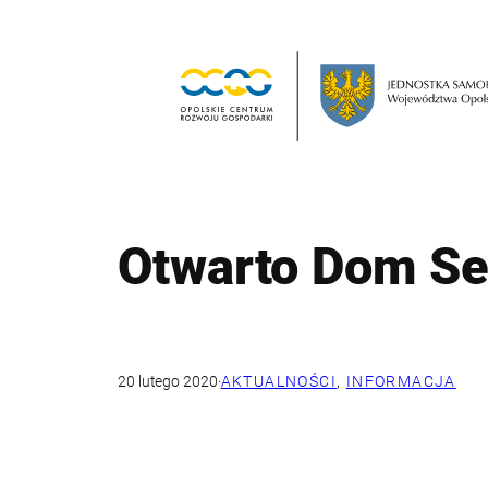
Przejdź
do
treści
Otwarto Dom Se
20 lutego 2020
·
AKTUALNOŚCI
, 
INFORMACJA