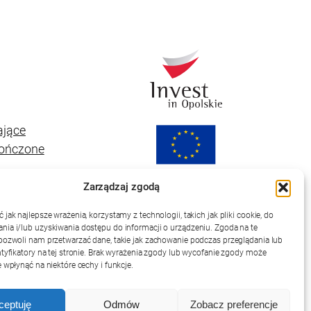
ające
kończone
Zarządzaj zgodą
jak najlepsze wrażenia, korzystamy z technologii, takich jak pliki cookie, do
ia i/lub uzyskiwania dostępu do informacji o urządzeniu. Zgoda na te
pozwoli nam przetwarzać dane, takie jak zachowanie podczas przeglądania lub
ntyfikatory na tej stronie. Brak wyrażenia zgody lub wycofanie zgody może
 wpłynąć na niektóre cechy i funkcje.
ceptuję
Odmów
Zobacz preferencje