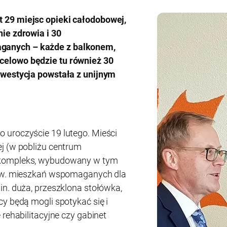
 29 miejsc opieki całodobowej,
ie zdrowia i 30
anych – każde z balkonem,
elowo będzie tu również 30
nwestycja powstała z unijnym
 uroczyście 19 lutego. Mieści
j (w pobliżu centrum
 kompleks, wybudowany w tym
tzw. mieszkań wspomaganych dla
in. duża, przeszklona stołówka,
y będą mogli spotykać się i
 rehabilitacyjne czy gabinet