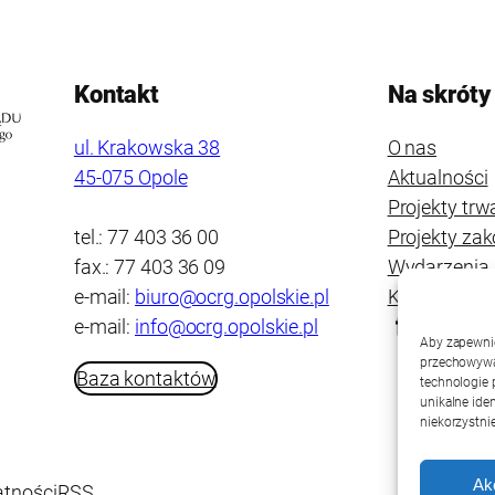
Kontakt
Na skróty
ul. Krakowska 38
O nas
45-075 Opole
Aktualności
Projekty trw
tel.: 77 403 36 00
Projekty za
fax.: 77 403 36 09
Wydarzenia
e-mail:
biuro@ocrg.opolskie.pl
Kontakt
e-mail:
info@ocrg.opolskie.pl
Aby zapewnić 
przechowywan
Baza kontaktów
technologie 
unikalne ide
niekorzystnie
Ak
atności
RSS