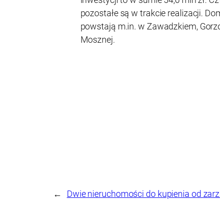
pozostałe są w trakcie realizacji. 
powstają m.in. w Zawadzkiem, Gorzo
Mosznej.
←
Dwie nieruchomości do kupienia od za