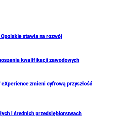
 Opolskie stawia na rozwój
noszenia kwalifikacji zawodowych
 eXperience zmieni cyfrową przyszłość
ych i średnich przedsiębiorstwach