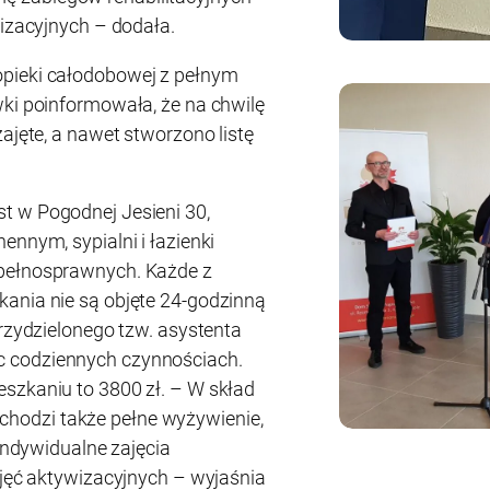
wizacyjnych – dodała.
opieki całodobowej z pełnym
wki poinformowała, że na chwilę
zajęte, a nawet stworzono listę
t w Pogodnej Jesieni 30,
ennym, sypialni i łazienki
epełnosprawnych. Każde z
ania nie są objęte 24-godzinną
przydzielonego tzw. asystenta
 codziennych czynnościach.
szkaniu to 3800 zł. – W skład
odzi także pełne wyżywienie,
 indywidualne zajęcia
ajęć aktywizacyjnych – wyjaśnia