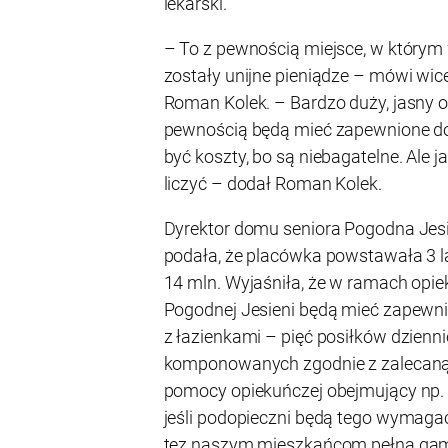
lekarski.
– To z pewnością miejsce, w którym
zostały unijne pieniądze – mówi wic
Roman Kolek. – Bardzo duży, jasny o
pewnością będą mieć zapewnione d
być koszty, bo są niebagatelne. Ale j
liczyć – dodał Roman Kolek.
Dyrektor domu seniora Pogodna Jes
podała, że placówka powstawała 3 l
14 mln. Wyjaśniła, że w ramach opie
Pogodnej Jesieni będą mieć zapewn
z łazienkami – pięć posiłków dzienni
komponowanych zgodnie z zalecaną d
pomocy opiekuńczej obejmujący np. 
jeśli podopieczni będą tego wymaga
tez naszym mieszkańcom pełną gamę