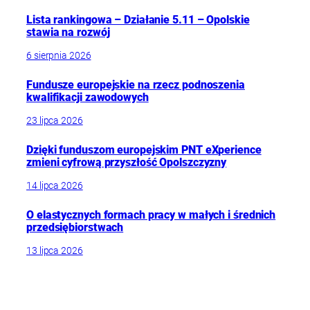
Lista rankingowa – Działanie 5.11 – Opolskie
stawia na rozwój
6 sierpnia 2026
Fundusze europejskie na rzecz podnoszenia
kwalifikacji zawodowych
23 lipca 2026
Dzięki funduszom europejskim PNT eXperience
zmieni cyfrową przyszłość Opolszczyzny
14 lipca 2026
O elastycznych formach pracy w małych i średnich
przedsiębiorstwach
13 lipca 2026