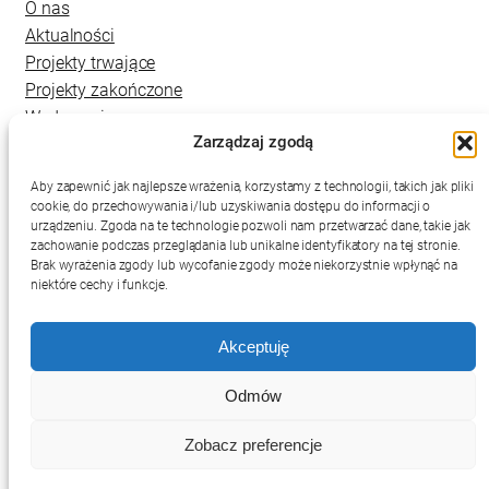
O nas
Aktualności
Projekty trwające
Projekty zakończone
Wydarzenia
Zarządzaj zgodą
Kontakt
Aby zapewnić jak najlepsze wrażenia, korzystamy z technologii, takich jak pliki
cookie, do przechowywania i/lub uzyskiwania dostępu do informacji o
urządzeniu. Zgoda na te technologie pozwoli nam przetwarzać dane, takie jak
zachowanie podczas przeglądania lub unikalne identyfikatory na tej stronie.
Brak wyrażenia zgody lub wycofanie zgody może niekorzystnie wpłynąć na
niektóre cechy i funkcje.
Akceptuję
Deklaracja dostępności
Mapa strony
Polityka prywatności
Odmów
RSS
Zobacz preferencje
Projekt i wykonanie:
netkoncept.com