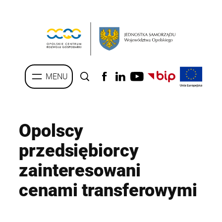
Przejdź
do
treści
Opolscy
przedsiębiorcy
zainteresowani
cenami transferowymi