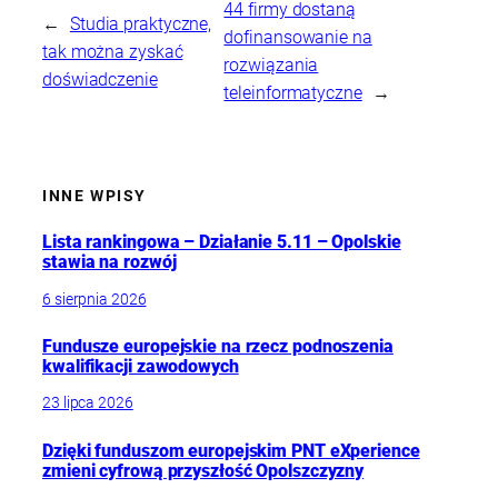
44 firmy dostaną
←
Studia praktyczne,
dofinansowanie na
tak można zyskać
rozwiązania
doświadczenie
teleinformatyczne
→
INNE WPISY
Lista rankingowa – Działanie 5.11 – Opolskie
stawia na rozwój
6 sierpnia 2026
Fundusze europejskie na rzecz podnoszenia
kwalifikacji zawodowych
23 lipca 2026
Dzięki funduszom europejskim PNT eXperience
zmieni cyfrową przyszłość Opolszczyzny