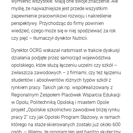
wymienić wszystkie. Mają one swoje znaczenie. Ale
myślę, że najważniejsze jest przede wszystkim
zapewnienie pracownikowi rozwoju i nakreślenie
perspektywy. Przychodząc do firmy powinien
wiedzieć, czego może się w niej spodziewać za rok
czy pięć – tłumaczył dyrektor Nutricii.
Dyrektor OCRG wskazał natomiast w trakcie dyskusji
działania podjęte przez samorząd województwa
opolskiego, które służą łączeniu uczelni czy szkół –
zwłaszcza zawodowych – z firmami; czy też łączeniu
studentów i absolwentów różnych typów szkół z
rynkiem pracy. Takich jak np. współrealizowany z
Regionalnym Zespołem Placówek Wsparcia Edukacji
w Opolu; Politechniką Opolską i miastem Opole
projekt „Opolskie szkolnictwo zawodowe bliżej rynku
pracy 2” czy jak Opolski Program Stażowy, w ramach
którego na staże skierowanych zostało już około 600
osób. – Wiemy, że program ten jest bardzo skuteczny.