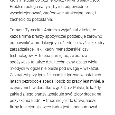
którym studia corocznie kończy kilka tysięcy osób.
Problem polega na tym, by ich odpowiednio
wyselekcjonować, zaoferować atrakcyjną pracę i
zachęcić do pozostania.
Tomasz Tymecki z Animexu wyjaśniał z kolei, że
każda firma branży spożywczej potrzebuje zarówno
pracowników produkcyjnych, średniej i wyższej kadry
zarządzającej, jak i kadry menadżerskiej czy
technologów. – Trzeba pamiętać, że branża
spożywcza to także dział techniczny, czego wielu
młodych w ogóle nie bierze pod uwagę – wskazał.
Zaznaczył przy tym, że choć faktycznie w ostatnich
latach bezrobocie spada i osób do pracy jest mniej, a
część z nich w dodatku wyjeżdża z Polski, to każdy
zakład z jego branży „znajduje swój złoty środek na
pozyskania kadr”. – Choć nie jest to łatwe, nasze
firmy funkcjonują, więc kadra jest – podsumował.