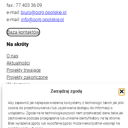
fax.: 77 403 36 09
e-mail:
biuro@ocrg.opolskie.pl
e-mail:
info@ocrg.opolskie.pl
Baza kontaktów
Na skróty
O nas
Aktualności
Projekty trwające
Projekty zakończone
Wydarzenia
Zarządzaj zgodą
Kontakt
Aby zapewnić jak najlepsze wrażenia, korzystamy z technologii, takich jak pliki
cookie, do przechowywania i/lub uzyskiwania dostępu do informacji o
urządzeniu. Zgoda na te technologie pozwoli nam przetwarzać dane, takie jak
zachowanie podczas przeglądania lub unikalne identyfikatory na tej stronie.
Brak wyrażenia zgody lub wycofanie zgody może niekorzystnie wpłynąć na