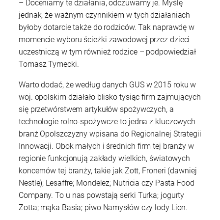
– Doceniamy te działania, odczuwamy je. Myślę
jednak, że ważnym czynnikiem w tych działaniach
byłoby dotarcie także do rodziców. Tak naprawdę w
momencie wyboru ścieżki zawodowej przez dzieci
uczestniczą w tym również rodzice – podpowiedział
Tomasz Tymecki.
Warto dodać, że według danych GUS w 2015 roku w
woj. opolskim działało blisko tysiąc firm zajmujących
się przetwórstwem artykułów spożywczych, a
technologie rolno-spożywcze to jedna z kluczowych
branż Opolszczyzny wpisana do Regionalnej Strategii
Innowacji. Obok małych i średnich firm tej branży w
regionie funkcjonują zakłady wielkich, światowych
koncernów tej branży, takie jak Zott, Froneri (dawniej
Nestle); Lesaffre; Mondelez; Nutricia czy Pasta Food
Company. To u nas powstają serki Turka; jogurty
Zotta; mąka Basia; piwo Namysłów czy lody Lion.