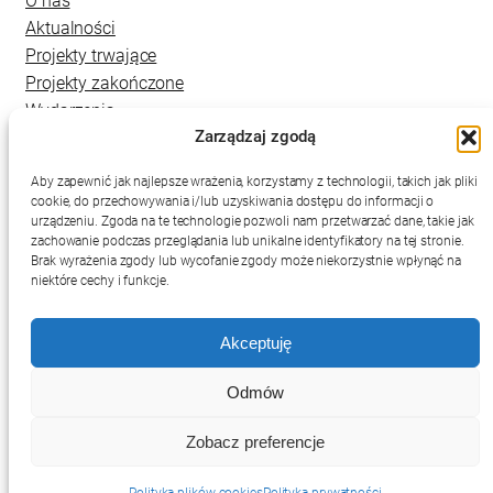
O nas
Aktualności
Projekty trwające
Projekty zakończone
Wydarzenia
Zarządzaj zgodą
Kontakt
Aby zapewnić jak najlepsze wrażenia, korzystamy z technologii, takich jak pliki
cookie, do przechowywania i/lub uzyskiwania dostępu do informacji o
urządzeniu. Zgoda na te technologie pozwoli nam przetwarzać dane, takie jak
zachowanie podczas przeglądania lub unikalne identyfikatory na tej stronie.
Brak wyrażenia zgody lub wycofanie zgody może niekorzystnie wpłynąć na
niektóre cechy i funkcje.
Akceptuję
Deklaracja dostępności
Mapa strony
Polityka prywatności
Odmów
RSS
Zobacz preferencje
Projekt i wykonanie:
netkoncept.com