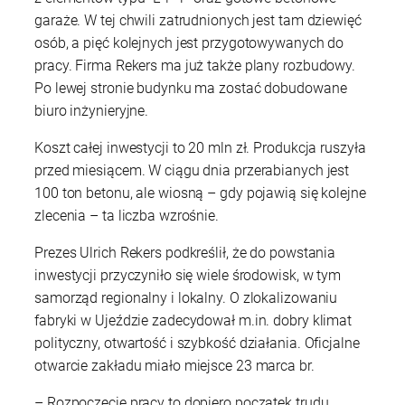
garaże. W tej chwili zatrudnionych jest tam dziewięć
osób, a pięć kolejnych jest przygotowywanych do
pracy. Firma Rekers ma już także plany rozbudowy.
Po lewej stronie budynku ma zostać dobudowane
biuro inżynieryjne.
Koszt całej inwestycji to 20 mln zł. Produkcja ruszyła
przed miesiącem. W ciągu dnia przerabianych jest
100 ton betonu, ale wiosną – gdy pojawią się kolejne
zlecenia – ta liczba wzrośnie.
Prezes Ulrich Rekers podkreślił, że do powstania
inwestycji przyczyniło się wiele środowisk, w tym
samorząd regionalny i lokalny. O zlokalizowaniu
fabryki w Ujeździe zadecydował m.in. dobry klimat
polityczny, otwartość i szybkość działania. Oficjalne
otwarcie zakładu miało miejsce 23 marca br.
– Rozpoczęcie pracy to dopiero początek trudu.