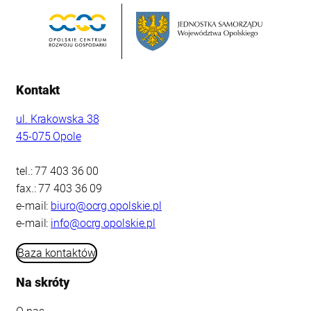
Kontakt
ul. Krakowska 38
45-075 Opole
tel.: 77 403 36 00
fax.: 77 403 36 09
e-mail:
biuro@ocrg.opolskie.pl
e-mail:
info@ocrg.opolskie.pl
Baza kontaktów
Na skróty