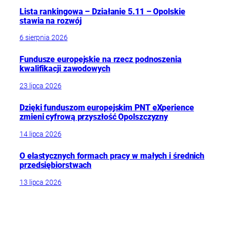
Lista rankingowa – Działanie 5.11 – Opolskie
stawia na rozwój
6 sierpnia 2026
Fundusze europejskie na rzecz podnoszenia
kwalifikacji zawodowych
23 lipca 2026
Dzięki funduszom europejskim PNT eXperience
zmieni cyfrową przyszłość Opolszczyzny
14 lipca 2026
O elastycznych formach pracy w małych i średnich
przedsiębiorstwach
13 lipca 2026