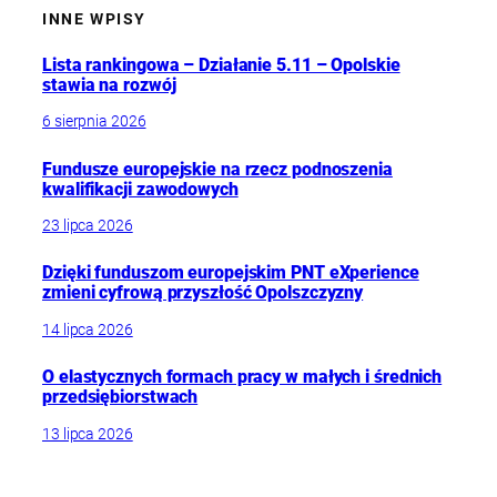
INNE WPISY
Lista rankingowa – Działanie 5.11 – Opolskie
stawia na rozwój
6 sierpnia 2026
Fundusze europejskie na rzecz podnoszenia
kwalifikacji zawodowych
23 lipca 2026
Dzięki funduszom europejskim PNT eXperience
zmieni cyfrową przyszłość Opolszczyzny
14 lipca 2026
O elastycznych formach pracy w małych i średnich
przedsiębiorstwach
13 lipca 2026