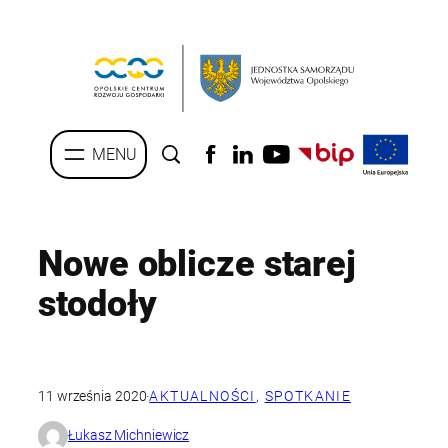
Przejdź
do
treści
Nowe oblicze starej
stodoły
11 września 2020
·
AKTUALNOŚCI
, 
SPOTKANIE
Łukasz Michniewicz