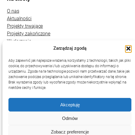
O nas
Aktualności
Projekty trwające
Projekty zakończone
Wydarzenia
Zarządzaj zgodą
Kontakt
Aby zapewnić jak najlepsze wrażenia, korzystamy z technologii, takich jak pliki
cookie, do przechowywania i/lub uzyskiwania dostępu do informacji o
urządzeniu. Zgoda na te technologie pozwoli nam przetwarzać dane, takie jak
zachowanie podczas przeglądania lub unikalne identyfikatory na tej stronie.
Brak wyrażenia zgody lub wycofanie zgody może niekorzystnie wpłynąć na
niektóre cechy i funkcje.
Akceptuję
Deklaracja dostępności
Mapa strony
Polityka prywatności
Odmów
RSS
Zobacz preferencje