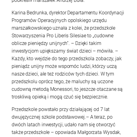
podkreślił marszałek Andrzej Buła.
Karina Bedrunka, dyrektor Departamentu Koordynacji
Programów Operacyjnych opolskiego urzędu
marszałkowskiego uznała z kolei, że przedszkole
Stowarzyszenia Pro Liberis Silesiae to „cudowne
oblicze pieniędzy unijnych”. – Dzięki takim
inwestycjom upiększamy świat dzieci – mówiła. –
Każdy, kto wejdzie do tego przedszkola zobaczy, jak
pieniądz unijny może wspomóc ludzi, którzy uczą
nasze dzieci, ale też rodziców tych dzieci. W tym
przedszkolu oprócz tego, że maluchy są uczone
cudowną metodą Monessori, to jeszcze otaczane są
troskliwą opieką i mogą czuć się bezpiecznie.
Przedszkole powstało przy działającej od 7 lat
dwujęzycznej szkole podstawowej.– A teraz, po
dwóch latach inwestycji, udało nam się otworzyć
także przedszkole – opowiada Małgorzata Wysdak,