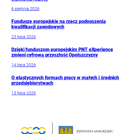
6 sierpnia 2026
Fundusze europejskie na rzecz podnoszenia
kwalifikacji zawodowych
23 lipca 2026
Dzięki funduszom europejskim PNT eXperience
zmieni cyfrową przyszłość Opolszczyzny
14 lipca 2026
O elastycznych formach pracy w małych i średnich
przedsiębiorstwach
13 lipca 2026