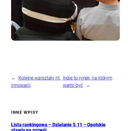
←
Kolejne warsztaty nt.
Indie to rynek, na którym
innowacji
warto być
→
INNE WPISY
Lista rankingowa – Działanie 5.11 – Opolskie
stawia na rozwój