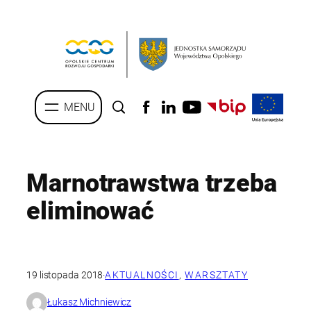
Przejdź
do
treści
Marnotrawstwa trzeba
eliminować
19 listopada 2018
·
AKTUALNOŚCI
, 
WARSZTATY
Łukasz Michniewicz