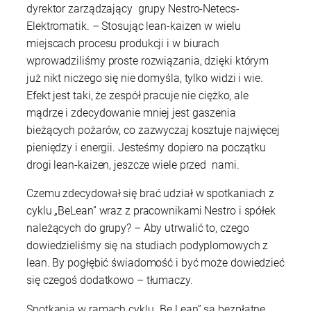
dyrektor zarządzający grupy Nestro-Netecs-
Elektromatik. – Stosując lean-kaizen w wielu
miejscach procesu produkcji i w biurach
wprowadziliśmy proste rozwiązania, dzięki którym
już nikt niczego się nie domyśla, tylko widzi i wie.
Efekt jest taki, że zespół pracuje nie ciężko, ale
mądrze i zdecydowanie mniej jest gaszenia
bieżących pożarów, co zazwyczaj kosztuje najwięcej
pieniędzy i energii. Jesteśmy dopiero na początku
drogi lean-kaizen, jeszcze wiele przed nami.
Czemu zdecydował się brać udział w spotkaniach z
cyklu „BeLean” wraz z pracownikami Nestro i spółek
należących do grupy? – Aby utrwalić to, czego
dowiedzieliśmy się na studiach podyplomowych z
lean. By pogłębić świadomość i być może dowiedzieć
się czegoś dodatkowo – tłumaczy.
Spotkania w ramach cyklu „Be Lean” są bezpłatne.