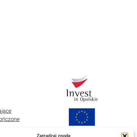
ające
kończone
Zarządzaj zgodą