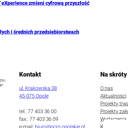
 eXperience zmieni cyfrową przyszłość
ych i średnich przedsiębiorstwach
Kontakt
Na skróty
ul. Krakowska 38
O nas
45-075 Opole
Aktualności
Projekty trw
tel.: 77 403 36 00
Projekty za
fax.: 77 403 36 09
Wydarzenia
e-mail:
biuro@ocrg.opolskie.pl
Kontakt