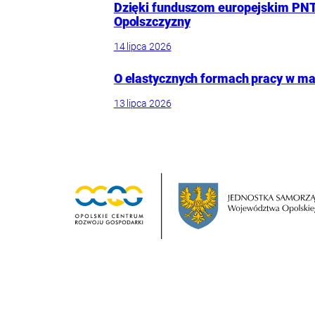
Dzięki funduszom europejskim PNT
Opolszczyzny
14 lipca 2026
O elastycznych formach pracy w mał
13 lipca 2026