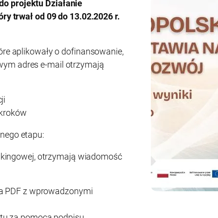
o projektu Działanie
tóry trwał od 09 do 13.02.2026 r.
tóre aplikowały o dofinansowanie,
wym adres e-mail otrzymają
ji
 kroków
jnego etapu:
rankingowej, otrzymają wiadomość
za PDF z wprowadzonymi
ntu za pomocą podpisu