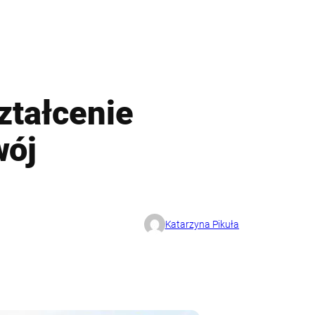
ztałcenie
wój
Katarzyna Pikuła