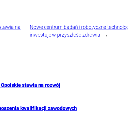
 stawia na
Nowe centrum badań i robotyczne technologi
inwestuje w przyszłość zdrowia
→
 Opolskie stawia na rozwój
noszenia kwalifikacji zawodowych