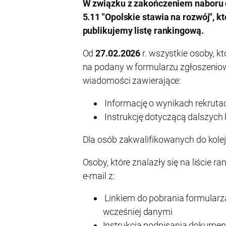
W związku z zakończeniem naboru d
5.11
Opolskie stawia na rozwój
, k
publikujemy listę rankingową.
Od
27.02.2026
r. wszystkie osoby, k
na podany w formularzu zgłoszenio
wiadomości zawierające:
Informację o wynikach rekrutac
Instrukcję dotyczącą dalszych
Dla osób zakwalifikowanych do kole
Osoby, które znalazły się na liście 
e-mail z:
Linkiem do pobrania formular
wcześniej danymi
Instrukcją podpisania dokume