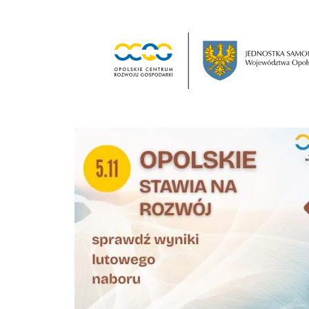
Przejdź
do
treści