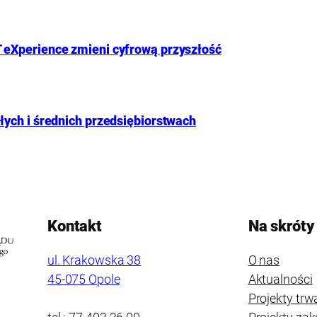
 eXperience zmieni cyfrową przyszłość
ych i średnich przedsiębiorstwach
Kontakt
Na skróty
ul. Krakowska 38
O nas
45-075 Opole
Aktualności
Projekty trw