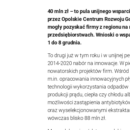
40 mln zł – to pula unijnego wspar
przez Opolskie Centrum Rozwoju G
mogły pozyskać firmy z regionu na 
przedsiębiorstwach. Wnioski o wsp
1 do 8 grudnia.
To drugi już w tym roku i w unijnej p
2014-2020 nabór na innowacje. W p
nowatorskich projektów firm. Wśród n
m.in. opracowania innowacyjnych p
technologii wykorzystania odpadów 
produkcji prądu, ciepła czy chłodu 
możliwości zastąpienia antybiotykó
oraz wyselekcjonowanymi ekstrakt
wówczas blisko 88 mln zł.