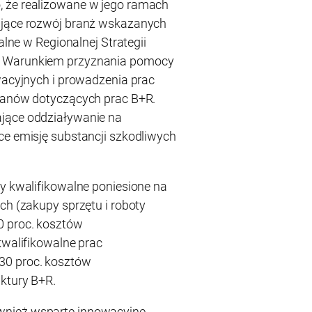
 że realizowane w jego ramach
ające rozwój branż wskazanych
nalne w Regionalnej Strategii
. Warunkiem przyznania pomocy
owacyjnych i prowadzenia prac
planów dotyczących prac B+R.
jące oddziaływanie na
ce emisję substancji szkodliwych
ty kwalifikowalne poniesione na
ch (zakupy sprzętu i roboty
0 proc. kosztów
kwalifikowalne prac
30 proc. kosztów
uktury B+R.
wnież wsparte innowacyjne