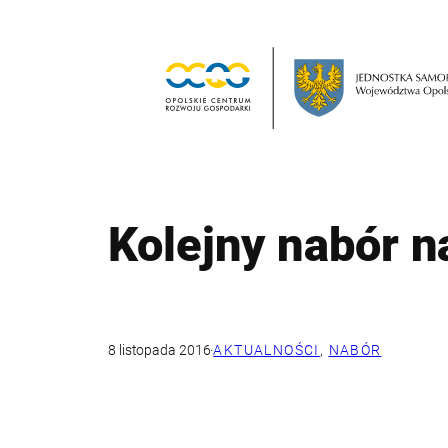
Przejdź
do
treści
Kolejny nabór 
8 listopada 2016
·
AKTUALNOŚCI
, 
NABÓR