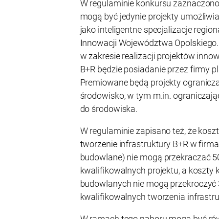
W regulaminie konkursu zaznaczono,
mogą być jedynie projekty umożliwi
jako inteligentne specjalizacje regio
Innowacji Województwa Opolskiego
w zakresie realizacji projektów inn
B+R będzie posiadanie przez firmy 
Premiowane będą projekty ogranicza
środowisko, w tym m.in. ograniczają
do środowiska.
W regulaminie zapisano też, że kosz
tworzenie infrastruktury B+R w firma
budowlane) nie mogą przekraczać 5
kwalifikowalnych projektu, a koszty 
budowlanych nie mogą przekroczyć 
kwalifikowalnych tworzenia infrastr
W ramach tego naboru mogą być ró