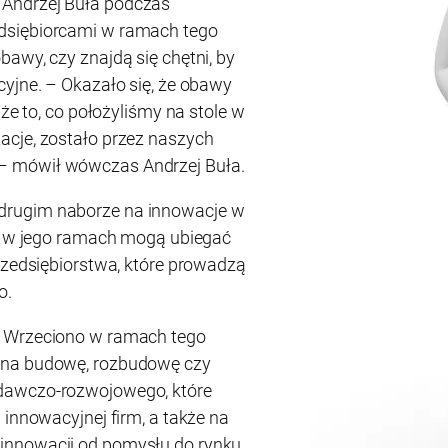
Andrzej Buła podczas
dsiębiorcami w ramach tego
awy, czy znajdą się chętni, by
cyjne. – Okazało się, że obawy
 że to, co położyliśmy na stole w
acje, zostało przez naszych
– mówił wówczas Andrzej Buła.
drugim naborze na innowacje w
ie w jego ramach mogą ubiegać
przedsiębiorstwa, które prowadzą
o.
d Wrzeciono w ramach tego
 na budowę, rozbudowę czy
dawczo-rozwojowego, które
 innowacyjnej firm, a także na
innowacji od pomysłu do rynku