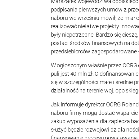
Marszałek województwa opolskiego 
podpisania pierwszych umów z prze
naboru we wrześniu mówił, że miał ob
realizować niełatwe projekty innowa
były niepotrzebne. Bardzo się cieszę,
postaci środków finansowych na dot
przedsiębiorców zagospodarowane 
W ogłoszonym właśnie przez OCRG 
puli jest 40 mln zł. O dofinansowan
się w szczególności małe i średnie 
działalność na terenie woj. opolskieg
Jak informuje dyrektor OCRG Rolan
naboru firmy mogą dostać wsparcie
zakup wyposażenia dla zaplecza ba
służyć będzie rozwojowi działalności
finansowanie procesu powstawania 