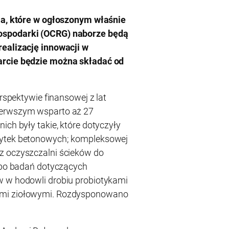
cia, które w ogłoszonym właśnie
ospodarki (OCRG) naborze będą
realizację innowacji w
arcie będzie można składać od
erspektywie finansowej z lat
ierwszym wsparto aż 27
ich były takie, które dotyczyły
łytek betonowych; kompleksowej
z oczyszczalni ścieków do
albo badań dotyczących
w w hodowli drobiu probiotykami
ami ziołowymi. Rozdysponowano