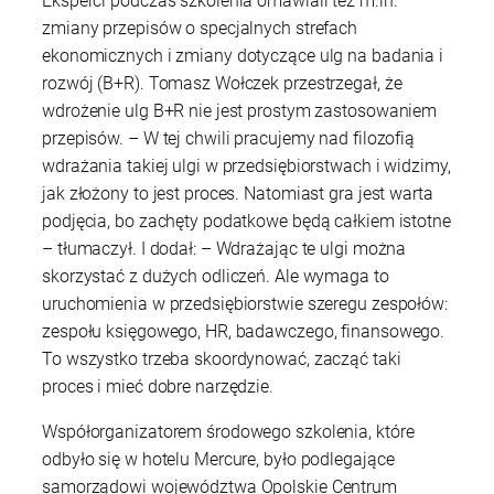
Eksperci podczas szkolenia omawiali też m.in.
zmiany przepisów o specjalnych strefach
ekonomicznych i zmiany dotyczące ulg na badania i
rozwój (B+R). Tomasz Wołczek przestrzegał, że
wdrożenie ulg B+R nie jest prostym zastosowaniem
przepisów. – W tej chwili pracujemy nad filozofią
wdrażania takiej ulgi w przedsiębiorstwach i widzimy,
jak złożony to jest proces. Natomiast gra jest warta
podjęcia, bo zachęty podatkowe będą całkiem istotne
– tłumaczył. I dodał: – Wdrażając te ulgi można
skorzystać z dużych odliczeń. Ale wymaga to
uruchomienia w przedsiębiorstwie szeregu zespołów:
zespołu księgowego, HR, badawczego, finansowego.
To wszystko trzeba skoordynować, zacząć taki
proces i mieć dobre narzędzie.
Współorganizatorem środowego szkolenia, które
odbyło się w hotelu Mercure, było podlegające
samorządowi województwa Opolskie Centrum