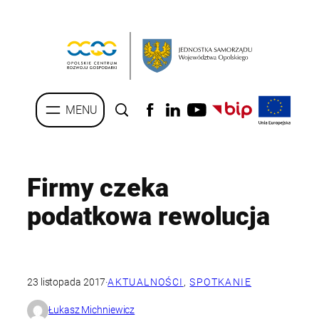
Przejdź
do
treści
Firmy czeka
podatkowa rewolucja
23 listopada 2017
·
AKTUALNOŚCI
, 
SPOTKANIE
Łukasz Michniewicz