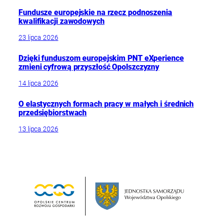
Fundusze europejskie na rzecz podnoszenia
kwalifikacji zawodowych
23 lipca 2026
Dzięki funduszom europejskim PNT eXperience
zmieni cyfrową przyszłość Opolszczyzny
14 lipca 2026
O elastycznych formach pracy w małych i średnich
przedsiębiorstwach
13 lipca 2026