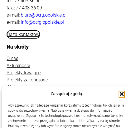
tel.: 77 403 36 00
fax.: 77 403 36 09
e-mail:
biuro@ocrg.opolskie.pl
e-mail:
info@ocrg.opolskie.pl
Baza kontaktów
Na skróty
O nas
Aktualności
Projekty trwające
Projekty zakończone
Wydarzenia
Zarządzaj zgodą
Kontakt
Aby zapewnić jak najlepsze wrażenia, korzystamy z technologii, takich jak pliki
cookie, do przechowywania i/lub uzyskiwania dostępu do informacji o
urządzeniu. Zgoda na te technologie pozwoli nam przetwarzać dane, takie jak
zachowanie podczas przeglądania lub unikalne identyfikatory na tej stronie.
Brak wyrażenia zgody lub wycofanie zgody może niekorzystnie wpłynąć na