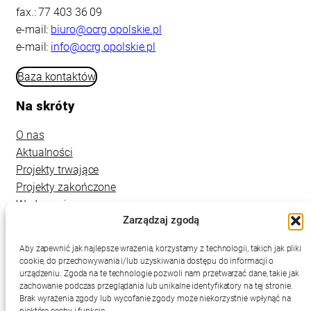
fax.: 77 403 36 09
e-mail:
biuro@ocrg.opolskie.pl
e-mail:
info@ocrg.opolskie.pl
Baza kontaktów
Na skróty
O nas
Aktualności
Projekty trwające
Projekty zakończone
Wydarzenia
Zarządzaj zgodą
Kontakt
Aby zapewnić jak najlepsze wrażenia, korzystamy z technologii, takich jak pliki
cookie, do przechowywania i/lub uzyskiwania dostępu do informacji o
urządzeniu. Zgoda na te technologie pozwoli nam przetwarzać dane, takie jak
zachowanie podczas przeglądania lub unikalne identyfikatory na tej stronie.
Brak wyrażenia zgody lub wycofanie zgody może niekorzystnie wpłynąć na