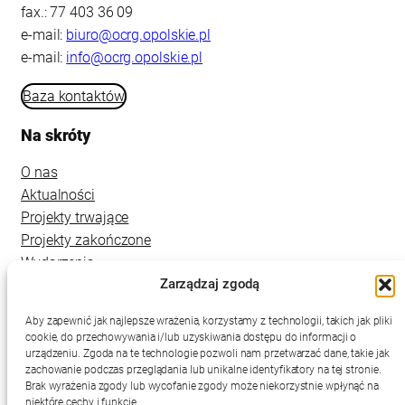
fax.: 77 403 36 09
e-mail:
biuro@ocrg.opolskie.pl
e-mail:
info@ocrg.opolskie.pl
Baza kontaktów
Na skróty
O nas
Aktualności
Projekty trwające
Projekty zakończone
Wydarzenia
Zarządzaj zgodą
Kontakt
Aby zapewnić jak najlepsze wrażenia, korzystamy z technologii, takich jak pliki
cookie, do przechowywania i/lub uzyskiwania dostępu do informacji o
urządzeniu. Zgoda na te technologie pozwoli nam przetwarzać dane, takie jak
zachowanie podczas przeglądania lub unikalne identyfikatory na tej stronie.
Brak wyrażenia zgody lub wycofanie zgody może niekorzystnie wpłynąć na
niektóre cechy i funkcje.