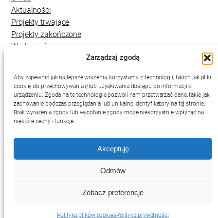
Aktualności
Projekty trwające
Projekty zakończone
Wydarzenia
Zarządzaj zgodą
Kontakt
Aby zapewnić jak najlepsze wrażenia, korzystamy z technologii, takich jak pliki
cookie, do przechowywania i/lub uzyskiwania dostępu do informacji o
urządzeniu. Zgoda na te technologie pozwoli nam przetwarzać dane, takie jak
zachowanie podczas przeglądania lub unikalne identyfikatory na tej stronie.
Brak wyrażenia zgody lub wycofanie zgody może niekorzystnie wpłynąć na
niektóre cechy i funkcje.
Akceptuję
Deklaracja dostępności
Mapa strony
Polityka prywatności
Odmów
RSS
Zobacz preferencje
Projekt i wykonanie:
netkoncept.com
Polityka plików cookies
Polityka prywatności